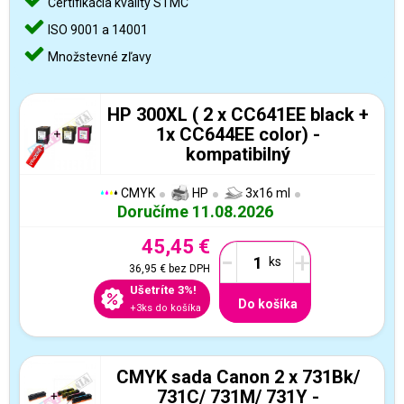
Certifikácia kvality STMC
ISO 9001 a 14001
Množstevné zľavy
HP 300XL ( 2 x CC641EE black +
1x CC644EE color) -
kompatibilný
CMYK
HP
3x16 ml
Doručíme 11.08.2026
45,45 €
-
+
36,95 €
bez DPH
Ušetríte 3%!
Do košíka
+3ks do košíka
CMYK sada Canon 2 x 731Bk/
731C/ 731M/ 731Y -