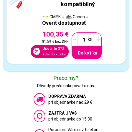
kompatibilný
CMYK
Canon
Overiť dostupnosť
100,35 €
-
+
81,59 €
bez DPH
Ušetríte 3%!
Do košíka
+3ks do košíka
Prečo my?
Dôvody prečo nakupovať u nás:
DOPRAVA ZDARMA
pri objednávke nad 29 €
ZAJTRA U VÁS
pri objednávke do 15:30
Poradíme Vám cez telefón