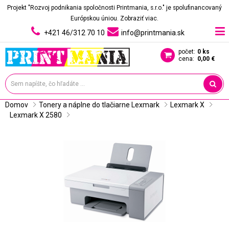
Projekt "Rozvoj podnikania spoločnosti Printmania, s.r.o." je spolufinancovaný
Európskou úniou.
Zobraziť viac.
+421 46/312 70 10
info@printmania.sk
počet:
0 ks
cena:
0,00 €
Domov
Tonery a náplne do tlačiarne Lexmark
Lexmark X
Lexmark X 2580