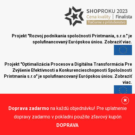
Projekt "Rozvoj podnikania spoločnosti Printmania, s.r.o." je
spolufinancovaný Európskou úniou.
Zobraziť viac.
Projekt "Optimalizácia Procesov a Digitálna Transformácia Pre
Zvýšenie Efektívnosti a Konkurencieschopnosti Spoločnosti
Printmania s.r.o" je spolufinancovaný Európskou úniou.
Zobraziť
viac.
Blog
Doprava zadarmo
na každú objednávku! Pre uplatnenie
Sledujte nás:
dopravy zadarmo v pokladni použite zľavový kupón
DOPRAVA
© Printmania.sk •
NajReklama.sk - tvorba eshopu