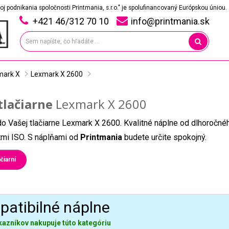
oj podnikania spoločnosti Printmania, s.r.o." je spolufinancovaný Európskou úniou.
+421 46/312 70 10
info@printmania.sk
mark X
Lexmark X 2600
tlačiarne
Lexmark X 2600
do Vašej tlačiarne Lexmark X 2600. Kvalitné náplne od dlhoročné
átmi ISO. S náplňami od
Printmania
budete určite spokojný.
čiarní
atibilné náplne
kazníkov nakupuje túto kategóriu