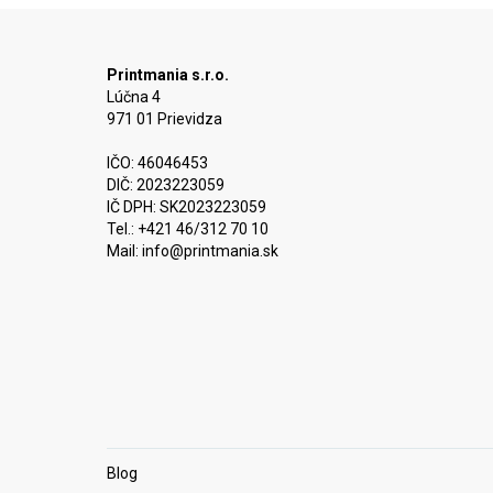
Printmania s.r.o.
Lúčna 4
971 01 Prievidza
IČO: 46046453
DIČ: 2023223059
IČ DPH: SK2023223059
Tel.: +421 46/312 70 10
Mail:
info@printmania.sk
Blog