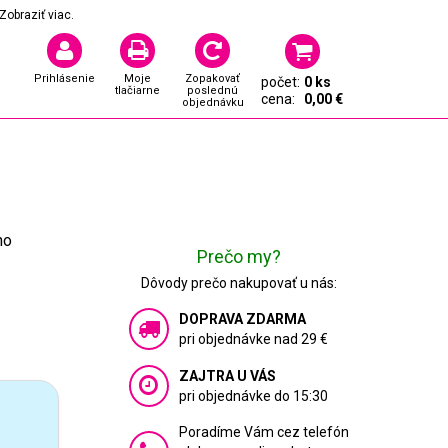
Zobraziť viac.
Prihlásenie
Moje
Zopakovať
počet:
0 ks
tlačiarne
poslednú
cena:
0,00 €
objednávku
ho
Prečo my?
Dôvody prečo nakupovať u nás:
DOPRAVA ZDARMA
pri objednávke nad 29 €
ZAJTRA U VÁS
pri objednávke do 15:30
Poradíme Vám cez telefón