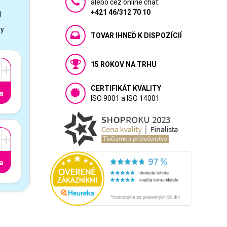
alebo cez online chat:
+421 46/312 70 10
1
vy
TOVAR IHNEĎ K DISPOZÍCIÍ
15 ROKOV NA TRHU
+
CERTIFIKÁT KVALITY
a
ISO 9001 a ISO 14001
+
a