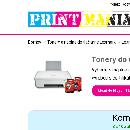
Projekt "Rozv
Domov
Tonery a náplne do tlačiarne Lexmark
Lex
Tonery do 
Vyberte si náplne 
výrobcu s certifik
Uložiť do Mojich Tla
Komp
8 z 10 zá