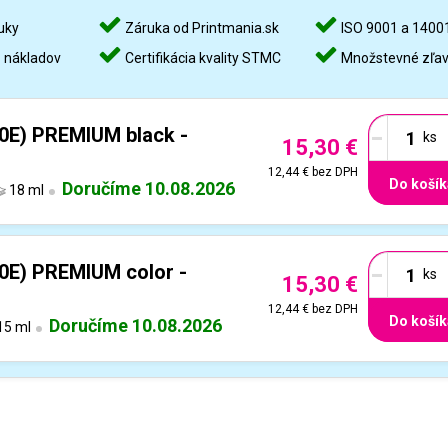
uky
Záruka od Printmania.sk
ISO 9001 a 1400
%
nákladov
Certifikácia kvality STMC
Množstevné zľa
-
0E) PREMIUM black -
15,30 €
12,44 €
bez DPH
Do košík
Doručíme 10.08.2026
18 ml
-
0E) PREMIUM color -
15,30 €
12,44 €
bez DPH
Do košík
Doručíme 10.08.2026
15 ml