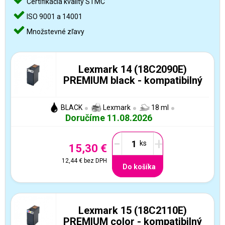
Certifikácia kvality STMC
ISO 9001 a 14001
Množstevné zľavy
Lexmark 14 (18C2090E)
PREMIUM black - kompatibilný
BLACK
Lexmark
18 ml
Doručíme 11.08.2026
-
+
15,30 €
12,44 €
bez DPH
Do košíka
Lexmark 15 (18C2110E)
PREMIUM color - kompatibilný