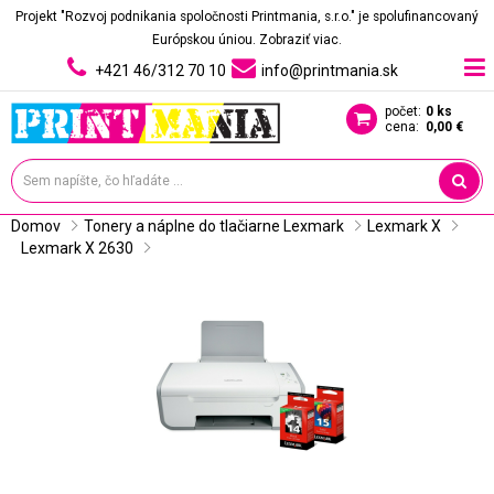
Projekt "Rozvoj podnikania spoločnosti Printmania, s.r.o." je spolufinancovaný
Európskou úniou.
Zobraziť viac.
+421 46/312 70 10
info@printmania.sk
počet:
0 ks
cena:
0,00 €
Domov
Tonery a náplne do tlačiarne Lexmark
Lexmark X
Lexmark X 2630