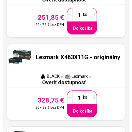
-
+
251,85 €
204,76 €
bez DPH
Do košíka
Lexmark X463X11G - originálny
BLACK
Lexmark
Overiť dostupnosť
-
+
328,75 €
267,28 €
bez DPH
Do košíka