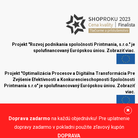
Projekt "Rozvoj podnikania spoločnosti Printmania, s.r.o." je
spolufinancovaný Európskou úniou.
Zobraziť viac.
Projekt "Optimalizácia Procesov a Digitálna Transformácia Pre
Zvýšenie Efektívnosti a Konkurencieschopnosti Spoločnosti
Printmania s.r.o" je spolufinancovaný Európskou úniou.
Zobraziť
viac.
Blog
Doprava zadarmo
na každú objednávku! Pre uplatnenie
Sledujte nás:
dopravy zadarmo v pokladni použite zľavový kupón
DOPRAVA