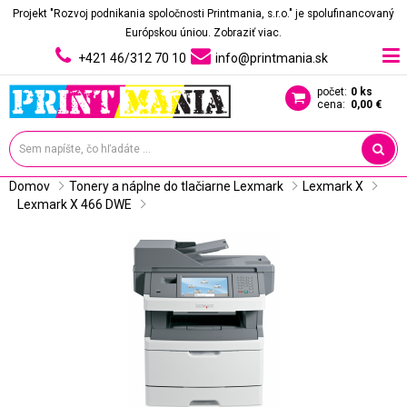
Projekt "Rozvoj podnikania spoločnosti Printmania, s.r.o." je spolufinancovaný
Európskou úniou.
Zobraziť viac.
+421 46/312 70 10
info@printmania.sk
počet:
0 ks
cena:
0,00 €
Domov
Tonery a náplne do tlačiarne Lexmark
Lexmark X
Lexmark X 466 DWE