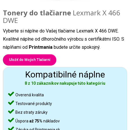
Tonery do tlačiarne
Lexmark X 466
DWE
Vyberte si náplne do Vašej tlačiarne Lexmark X 466 DWE.
Kvalitné náplne od dlhoročného výrobcu s certifikátmi ISO. S
náplňami od
Printmania
budete určite spokojný.
Uložiť do Mojich Tlačiarní
Kompatibilné náplne
8 z 10 zákazníkov nakupuje túto kategóriu
Overená kvalita
Testované produkty
Bez straty záruky
Úspora
až 75%
nákladov
Záruka od Printmania.sk