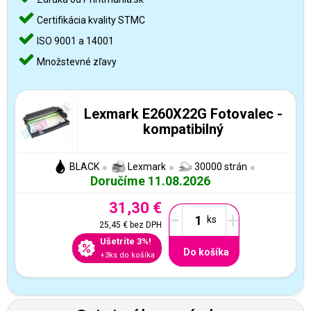
Certifikácia kvality STMC
ISO 9001 a 14001
Množstevné zľavy
Lexmark E260X22G Fotovalec -
kompatibilný
BLACK
Lexmark
30000 strán
Doručíme 11.08.2026
31,30 €
-
+
25,45 €
bez DPH
Ušetríte 3%!
Do košíka
+3ks do košíka