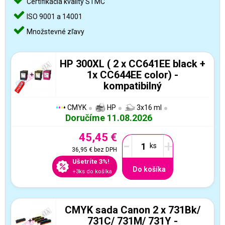
Certifikácia kvality STMC
ISO 9001 a 14001
Množstevné zľavy
HP 300XL ( 2 x CC641EE black +
1x CC644EE color) -
kompatibilný
CMYK
HP
3x16 ml
Doručíme 11.08.2026
45,45 €
-
+
36,95 €
bez DPH
Ušetríte 3%!
Do košíka
+3ks do košíka
CMYK sada Canon 2 x 731Bk/
731C/ 731M/ 731Y -