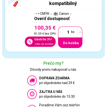
kompatibilný
CMYK
Canon
Overiť dostupnosť
100,35 €
-
+
81,59 €
bez DPH
Ušetríte 3%!
Do košíka
+3ks do košíka
Prečo my?
Dôvody prečo nakupovať u nás:
DOPRAVA ZDARMA
pri objednávke nad 29 €
ZAJTRA U VÁS
pri objednávke do 15:30
Poradíme Vám cez telefón