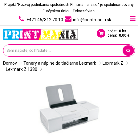
Projekt "Rozvoj podnikania spoločnosti Printmania, s.r.o." je spolufinancovaný
Európskou úniou.
Zobraziť viac.
+421 46/312 70 10
info@printmania.sk
počet:
0 ks
cena:
0,00 €
Domov
Tonery a náplne do tlačiarne Lexmark
Lexmark Z
Lexmark Z 1380