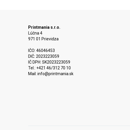
Printmania s.r.o.
Lúčna 4
971 01 Prievidza
IČO: 46046453
DIČ: 2023223059
IČ DPH: SK2023223059
Tel.: +421 46/312 70 10
Mail:
info@printmania.sk