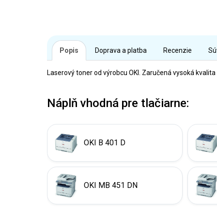
Popis
Doprava a platba
Recenzie
Sú
Laserový toner od výrobcu OKI. Zaručená vysoká kvalita
Náplň vhodná pre tlačiarne:
OKI B 401 D
OKI MB 451 DN