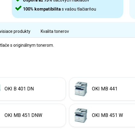
Úspora až 75%
tlačových nákladov
100% kompatibilita
s vašou tlačiarňou
visiace produkty
Kvalita tonerov
 tlače s originálnym tonerom.
OKI B 401 DN
OKI MB 441
OKI MB 451 DNW
OKI MB 451 W