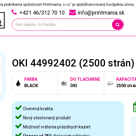
oj podnikania spoločnosti Printmania, s.r.o." je spolufinancovaný Európskou úniou.
+421 46/312 70 10
info@printmania.sk
OKI 44992402 (2500 strán) -
FARBA
DO TLAČIARNE
KAPACIT
BLACK
OKI
2500 strá
Overená kvalita
Nový otestovaný produkt
Možnosť vrátenia prázdnych kaziet