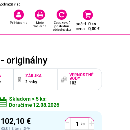
Zobraziť viac.
Prihlásenie
Moje
Zopakovať
počet:
0 ks
tlačiarne
poslednú
cena:
0,00 €
objednávku
 originálny
VERNOSTNÉ
A
ZÁRUKA
BODY
n
2 roky
102
Skladom > 5 ks:
Doručíme 12.08.2026
-
102,10 €
+
83,01 €
bez DPH