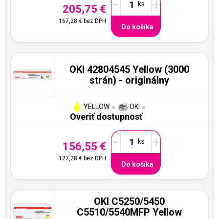
-
+
205,75 €
167,28 €
bez DPH
Do košíka
OKI 42804545 Yellow (3000
strán) - originálny
YELLOW
OKI
Overiť dostupnosť
-
+
156,55 €
127,28 €
bez DPH
Do košíka
OKI C5250/5450
C5510/5540MFP Yellow