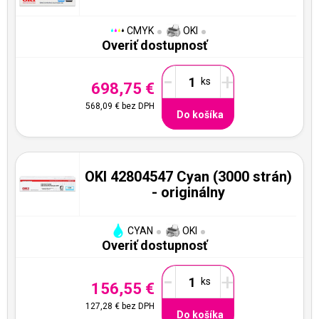
CMYK
OKI
Overiť dostupnosť
-
+
698,75 €
568,09 €
bez DPH
Do košíka
OKI 42804547 Cyan (3000 strán)
- originálny
CYAN
OKI
Overiť dostupnosť
-
+
156,55 €
127,28 €
bez DPH
Do košíka