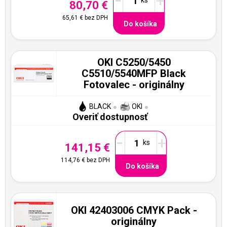
-
+
80,70 €
65,61 €
bez DPH
Do košíka
OKI C5250/5450
C5510/5540MFP Black
Fotovalec - originálny
BLACK
OKI
Overiť dostupnosť
-
+
141,15 €
114,76 €
bez DPH
Do košíka
OKI 42403006 CMYK Pack -
originálny