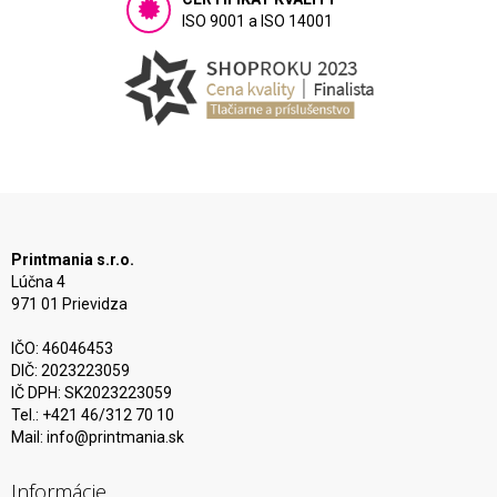
ISO 9001 a ISO 14001
Printmania s.r.o.
Lúčna 4
971 01 Prievidza
IČO: 46046453
DIČ: 2023223059
IČ DPH: SK2023223059
Tel.: +421 46/312 70 10
Mail:
info@printmania.sk
Informácie