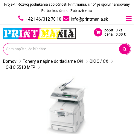
Projekt "Rozvoj podnikania spoločnosti Printmania, s.r.o." je spolufinancovaný
Európskou úniou.
Zobraziť viac.
+421 46/312 70 10
info@printmania.sk
počet:
0 ks
cena:
0,00 €
Domov
Tonery a náplne do tlačiarne OKI
OKI C / CX
OKI C 5510 MFP