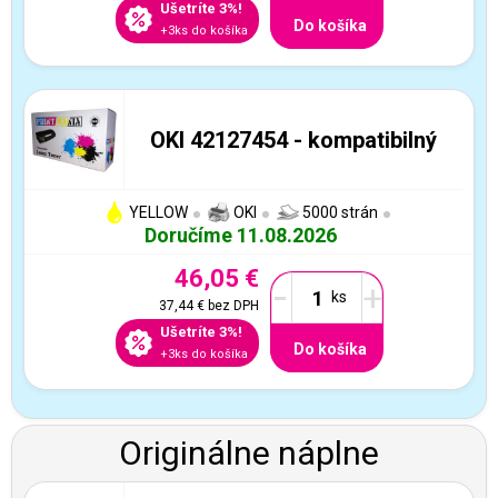
Ušetríte 3%!
Do košíka
+3ks do košíka
OKI 42127454 - kompatibilný
YELLOW
OKI
5000 strán
Doručíme 11.08.2026
46,05 €
-
+
37,44 €
bez DPH
Ušetríte 3%!
Do košíka
+3ks do košíka
Originálne náplne