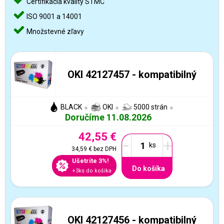
Certifikácia kvality STMC
ISO 9001 a 14001
Množstevné zľavy
OKI 42127457 - kompatibilný
BLACK
OKI
5000 strán
Doručíme 11.08.2026
42,55 €
-
+
34,59 €
bez DPH
Ušetríte 3%!
Do košíka
+3ks do košíka
OKI 42127456 - kompatibilný