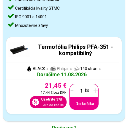
Certifikácia kvality STMC
ISO 9001 a 14001
Množstevné zľavy
Termofólia Philips PFA-351 -
kompatibilný
BLACK
Philips
140 strán
Doručíme 11.08.2026
21,45 €
-
+
17,44 €
bez DPH
Ušetríte 3%!
Do košíka
+3ks do košíka
Prečo my?