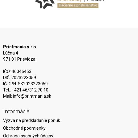
Printmania s.r.o.
Lúčna 4
971 01 Prievidza
IČO: 46046453
DIČ: 2023223059
IČ DPH: SK2023223059
Tel.: +421 46/312 70 10
Mail:
info@printmania.sk
Informácie
Výzva na predkladanie ponúk
Obchodné podmienky
Ochrana osobných údajov