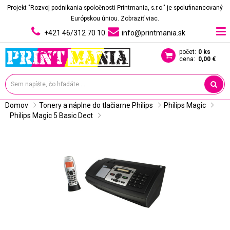
Projekt "Rozvoj podnikania spoločnosti Printmania, s.r.o." je spolufinancovaný
Európskou úniou.
Zobraziť viac.
+421 46/312 70 10
info@printmania.sk
počet:
0 ks
cena:
0,00 €
Domov
Tonery a náplne do tlačiarne Philips
Philips Magic
Philips Magic 5 Basic Dect