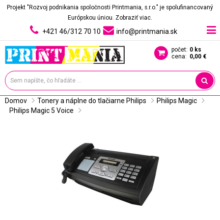
Projekt "Rozvoj podnikania spoločnosti Printmania, s.r.o." je spolufinancovaný
Európskou úniou.
Zobraziť viac.
+421 46/312 70 10
info@printmania.sk
počet:
0 ks
cena:
0,00 €
Domov
Tonery a náplne do tlačiarne Philips
Philips Magic
Philips Magic 5 Voice