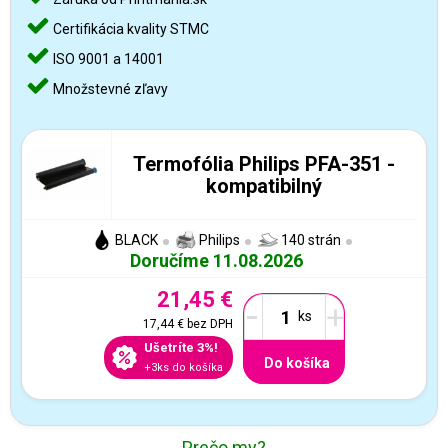
Certifikácia kvality STMC
ISO 9001 a 14001
Množstevné zľavy
Termofólia Philips PFA-351 -
kompatibilný
BLACK
Philips
140 strán
Doručíme 11.08.2026
21,45 €
-
+
17,44 €
bez DPH
Ušetríte 3%!
Do košíka
+3ks do košíka
Prečo my?