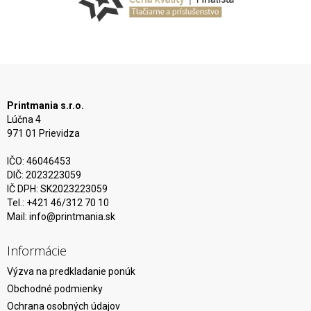
Printmania s.r.o.
Lúčna 4
971 01 Prievidza
IČO: 46046453
DIČ: 2023223059
IČ DPH: SK2023223059
Tel.: +421 46/312 70 10
Mail:
info@printmania.sk
Informácie
Výzva na predkladanie ponúk
Obchodné podmienky
Ochrana osobných údajov