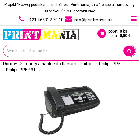
Projekt "Rozvoj podnikania spoločnosti Printmania, s.r.o." je spolufinancovaný
Európskou úniou.
Zobraziť viac.
+421 46/312 70 10
info@printmania.sk
počet:
0 ks
cena:
0,00 €
Domov
Tonery a náplne do tlačiarne Philips
Philips PPF
Philips PPF 631