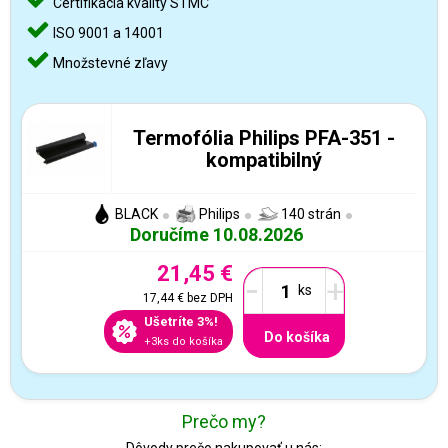
Certifikácia kvality STMC
ISO 9001 a 14001
Množstevné zľavy
Termofólia Philips PFA-351 -
kompatibilný
BLACK
Philips
140 strán
Doručíme 10.08.2026
21,45 €
-
+
17,44 €
bez DPH
Ušetríte 3%!
Do košíka
+3ks do košíka
Prečo my?