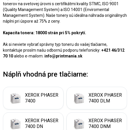
tonerov na svetovej úrovni s certifikátmi kvality STMC, ISO 9001
(Quality Management System) a ISO 14001 (Enviromental
Management System). Naše tonery sú ideálna náhrada originálnych
náplni pri úspore až 75% z ceny.
Kapacita tonera: 18000 strán pri 5% pokrytí.
Ak si neviete vybrať správny typ toneru do vašej tlačiarne,
kontaktuje prosím našu odbornú podporu telefonicky:
+421 46/312
70 10
alebo e-mailom:
info@printmania.sk
Náplň vhodná pre tlačiarne:
XEROX PHASER
XEROX PHASER
7400
7400 DLM
XEROX PHASER
XEROX PHASER
7400 DN
7400 DNM