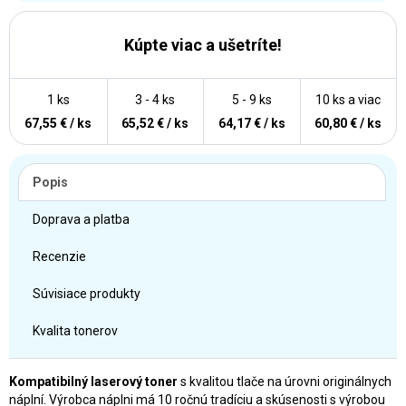
Kúpte viac a ušetríte!
1 ks
3 - 4 ks
5 - 9 ks
10 ks a viac
67,55 € / ks
65,52 € / ks
64,17 € / ks
60,80 € / ks
Popis
Doprava a platba
Recenzie
Súvisiace produkty
Kvalita tonerov
Kompatibilný laserový toner
s kvalitou tlače na úrovni originálnych
náplní. Výrobca náplni má 10 ročnú tradíciu a skúsenosti s výrobou