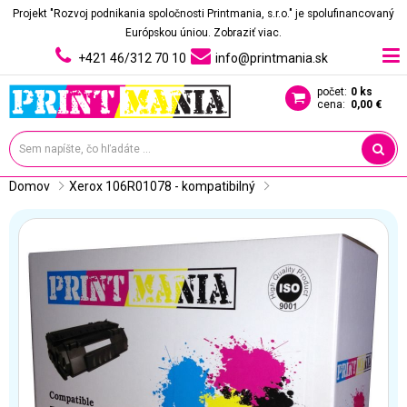
Projekt "Rozvoj podnikania spoločnosti Printmania, s.r.o." je spolufinancovaný
Európskou úniou.
Zobraziť viac.
+421 46/312 70 10
info@printmania.sk
počet:
0 ks
cena:
0,00 €
Domov
Xerox 106R01078 - kompatibilný