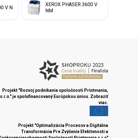
XEROX PHASER 3600 V
0 V N
NM
Projekt "Rozvoj podnikania spoločnosti Printmania,
s.r.o." je spolufinancovaný Európskou úniou.
Zobraziť
viac.
Projekt "Optimalizácia Procesov a Digitálna
Transformácia Pre Zvýšenie Efektívnosti a
Konkurencieschopnosti Spoločnosti Printmania s.r.o"