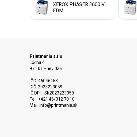
XEROX PHASER 3600 V
EDM
Printmania s.r.o.
Lúčna 4
971 01 Prievidza
IČO: 46046453
DIČ: 2023223059
IČ DPH: SK2023223059
Tel.: +421 46/312 70 10
Mail:
info@printmania.sk