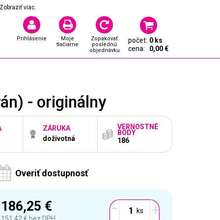
Zobraziť viac.
Prihlásenie
Moje
Zopakovať
počet:
0 ks
tlačiarne
poslednú
cena:
0,00 €
objednávku
n) - originálny
VERNOSTNÉ
A
ZÁRUKA
BODY
doživotná
186
Overiť dostupnosť
-
186,25 €
+
151,42 €
bez DPH