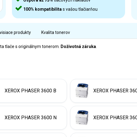
Úspora až 75%
tlačových nákladov
100% kompatibilita
s vašou tlačiarňou
visiace produkty
Kvalita tonerov
ta tlače s originálnym tonerom.
Doživotná záruka
.
XEROX PHASER 3600 B
XEROX PHASER 36
XEROX PHASER 3600 N
XEROX PHASER 36