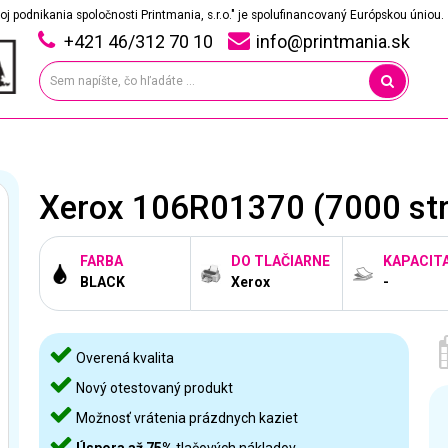
oj podnikania spoločnosti Printmania, s.r.o." je spolufinancovaný Európskou úniou.
+421 46/312 70 10
info@printmania.sk
Xerox 106R01370 (7000 strá
FARBA
DO TLAČIARNE
KAPACIT
BLACK
Xerox
-
Overená kvalita
Nový otestovaný produkt
Možnosť vrátenia prázdnych kaziet