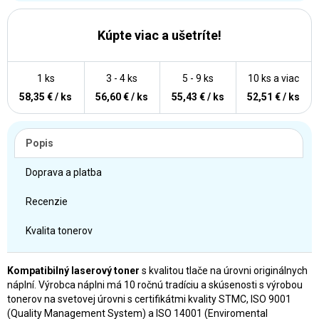
Kúpte viac a ušetríte!
1 ks
3 - 4 ks
5 - 9 ks
10 ks a viac
58,35 € / ks
56,60 € / ks
55,43 € / ks
52,51 € / ks
Popis
Doprava a platba
Recenzie
Kvalita tonerov
Kompatibilný laserový toner
s kvalitou tlače na úrovni originálnych
náplní. Výrobca náplni má 10 ročnú tradíciu a skúsenosti s výrobou
tonerov na svetovej úrovni s certifikátmi kvality STMC, ISO 9001
(Quality Management System) a ISO 14001 (Enviromental