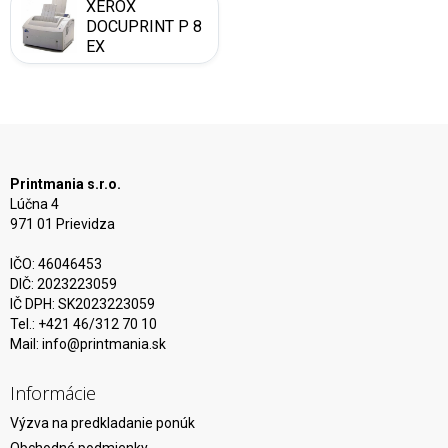
XEROX
DOCUPRINT P 8
EX
Printmania s.r.o.
Lúčna 4
971 01 Prievidza
IČO: 46046453
DIČ: 2023223059
IČ DPH: SK2023223059
Tel.: +421 46/312 70 10
Mail:
info@printmania.sk
Informácie
Výzva na predkladanie ponúk