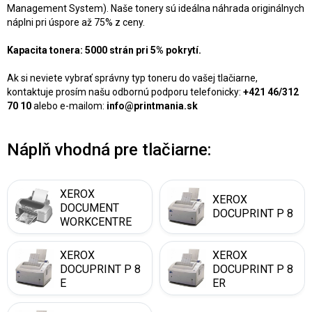
Management System). Naše tonery sú ideálna náhrada originálnych
náplni pri úspore až 75% z ceny.
Kapacita tonera: 5000 strán pri 5% pokrytí.
Ak si neviete vybrať správny typ toneru do vašej tlačiarne,
kontaktuje prosím našu odbornú podporu telefonicky:
+421 46/312
70 10
alebo e-mailom:
info@printmania.sk
Náplň vhodná pre tlačiarne:
XEROX
XEROX
DOCUMENT
DOCUPRINT P 8
WORKCENTRE
385
XEROX
XEROX
DOCUPRINT P 8
DOCUPRINT P 8
E
ER