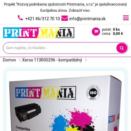
Projekt "Rozvoj podnikania spoločnosti Printmania, s.r.o." je spolufinancovaný
Európskou úniou.
Zobraziť viac.
+421 46/312 70 10
info@printmania.sk
počet:
0 ks
cena:
0,00 €
Domov
Xerox 113R00296 - kompatibilný