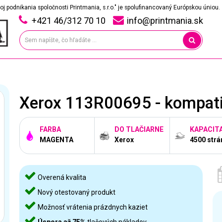
oj podnikania spoločnosti Printmania, s.r.o." je spolufinancovaný Európskou úniou.
+421 46/312 70 10
info@printmania.sk
Xerox 113R00695 - kompati
FARBA
DO TLAČIARNE
KAPACIT
MAGENTA
Xerox
4500 strá
Overená kvalita
Nový otestovaný produkt
Možnosť vrátenia prázdnych kaziet