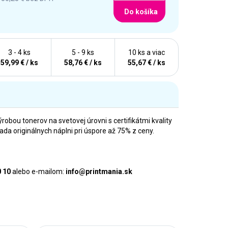
Do košíka
3 - 4 ks
5 - 9 ks
10 ks a viac
59,99 € / ks
58,76 € / ks
55,67 € / ks
ýrobou tonerov na svetovej úrovni s certifikátmi kvality
 originálnych náplni pri úspore až 75% z ceny.
0 10
alebo e-mailom:
info@printmania.sk