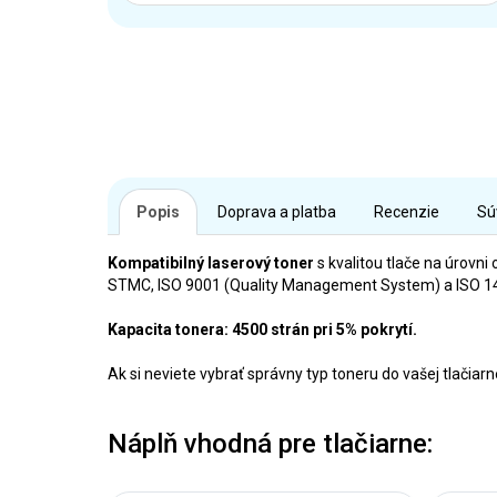
Popis
Doprava a platba
Recenzie
Sú
Kompatibilný laserový toner
s kvalitou tlače na úrovni 
STMC, ISO 9001 (Quality Management System) a ISO 140
Kapacita tonera: 4500 strán pri 5% pokrytí.
Ak si neviete vybrať správny typ toneru do vašej tlačia
Náplň vhodná pre tlačiarne: