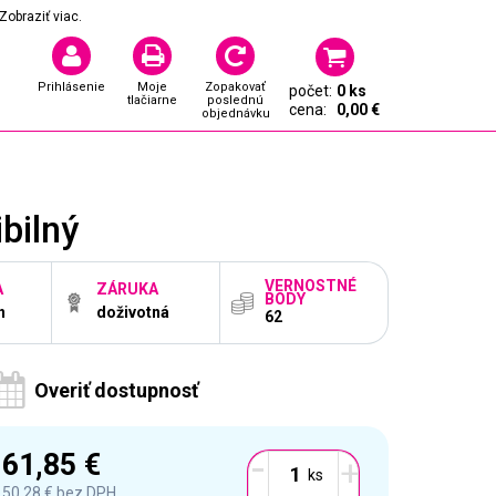
Zobraziť viac.
Prihlásenie
Moje
Zopakovať
počet:
0 ks
tlačiarne
poslednú
cena:
0,00 €
objednávku
bilný
VERNOSTNÉ
A
ZÁRUKA
BODY
n
doživotná
62
Overiť dostupnosť
-
61,85 €
+
50,28 €
bez DPH