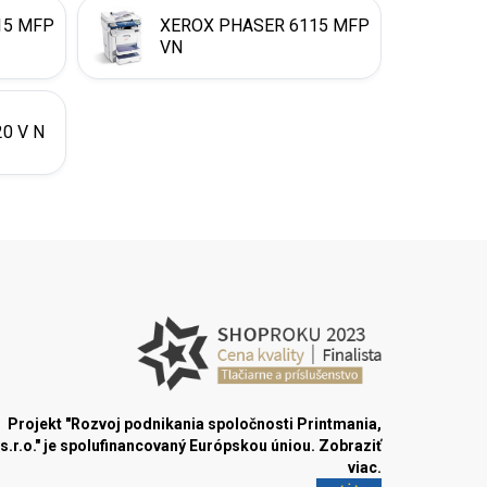
15 MFP
XEROX PHASER 6115 MFP
VN
0 V N
Projekt "Rozvoj podnikania spoločnosti Printmania,
s.r.o." je spolufinancovaný Európskou úniou.
Zobraziť
viac.