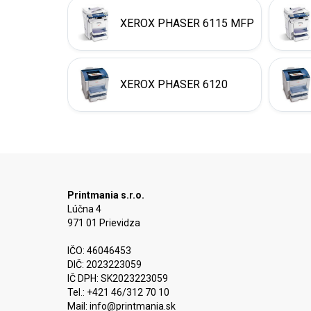
XEROX PHASER 6115 MFP
XEROX PHASER 6120
Printmania s.r.o.
Lúčna 4
971 01 Prievidza
IČO: 46046453
DIČ: 2023223059
IČ DPH: SK2023223059
Tel.: +421 46/312 70 10
Mail:
info@printmania.sk