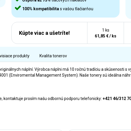
Úspora až 75%
tlačových nákladov
100% kompatibilita
s vašou tlačiarňou
1 ks
Kúpte viac a ušetríte!
61,85 € / ks
visiace produkty
Kvalita tonerov
originálnych náplní. Výrobca náplni má 10 ročnú tradíciu a skúsenosti s v
01 (Enviromental Management System). Naše tonery sú ideálna náhrada
rne, kontaktuje prosím našu odbornú podporu telefonicky:
+421 46/312 7