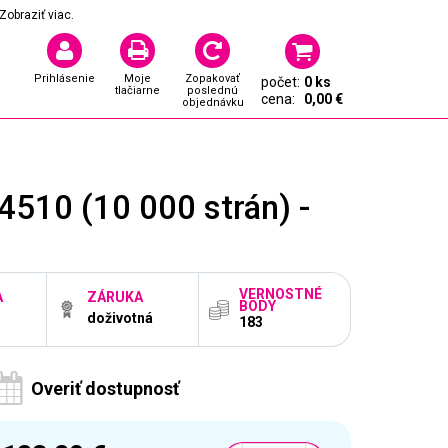
Zobraziť viac.
Prihlásenie
Moje
Zopakovať
počet:
0 ks
tlačiarne
poslednú
cena:
0,00 €
objednávku
10 (10 000 strán) -
VERNOSTNÉ
A
ZÁRUKA
BODY
doživotná
183
Overiť dostupnosť