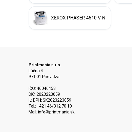
XEROX PHASER 4510 V N
Printmania s.r.o.
Lúčna 4
971 01 Prievidza
IČO: 46046453
DIČ: 2023223059
IČ DPH: SK2023223059
Tel.: +421 46/312 70 10
Mail:
info@printmania.sk