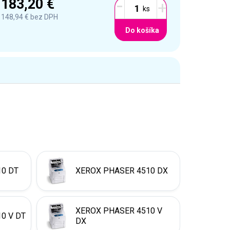
-
183,20 €
+
148,94 €
bez DPH
Do košíka
10 DT
XEROX PHASER 4510 DX
XEROX PHASER 4510 V
0 V DT
DX