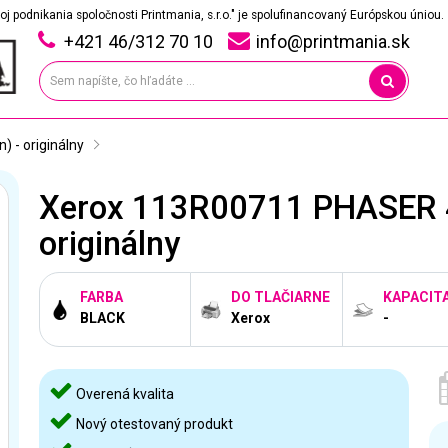
oj podnikania spoločnosti Printmania, s.r.o." je spolufinancovaný Európskou úniou.
+421 46/312 70 10
info@printmania.sk
 - originálny
Xerox 113R00711 PHASER 45
originálny
FARBA
DO TLAČIARNE
KAPACIT
BLACK
Xerox
-
Overená kvalita
Nový otestovaný produkt