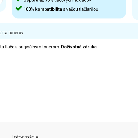
Úspora až 75%
tlačových nákladov
100% kompatibilita
s vašou tlačiarňou
alita tonerov
ta tlače s originálnym tonerom.
Doživotná záruka
.
Informácie