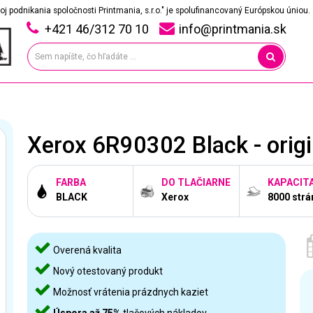
oj podnikania spoločnosti Printmania, s.r.o." je spolufinancovaný Európskou úniou.
+421 46/312 70 10
info@printmania.sk
Xerox 6R90302 Black - origi
FARBA
DO TLAČIARNE
KAPACIT
BLACK
Xerox
8000 strá
Overená kvalita
Nový otestovaný produkt
Možnosť vrátenia prázdnych kaziet