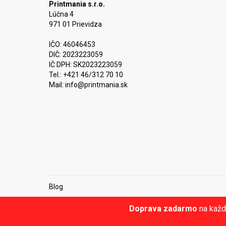
Printmania s.r.o.
Lúčna 4
971 01 Prievidza
IČO: 46046453
DIČ: 2023223059
IČ DPH: SK2023223059
Tel.: +421 46/312 70 10
Mail:
info@printmania.sk
Blog
Doprava zadarmo
na každ
© Printmania.sk •
NajReklama.sk - tvorba eshopu