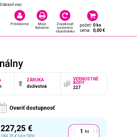
Zobraziť viac.
Prihlásenie
Moje
Zopakovať
počet:
0 ks
tlačiarne
poslednú
cena:
0,00 €
objednávku
nálny
VERNOSTNÉ
A
ZÁRUKA
BODY
n
doživotná
227
Overiť dostupnosť
-
227,25 €
+
184,76 €
bez DPH