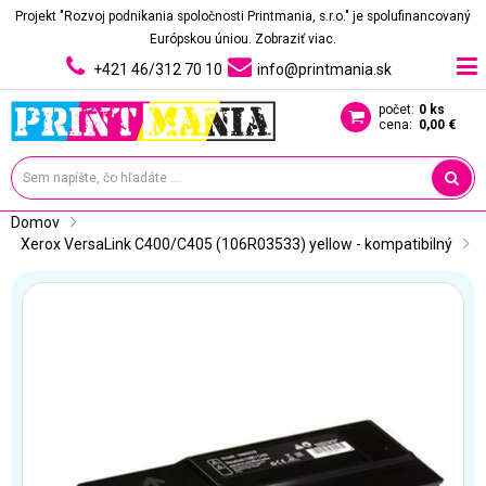
Projekt "Rozvoj podnikania spoločnosti Printmania, s.r.o." je spolufinancovaný
Európskou úniou.
Zobraziť viac.
+421 46/312 70 10
info@printmania.sk
počet:
0 ks
cena:
0,00 €
Domov
Xerox VersaLink C400/C405 (106R03533) yellow - kompatibilný