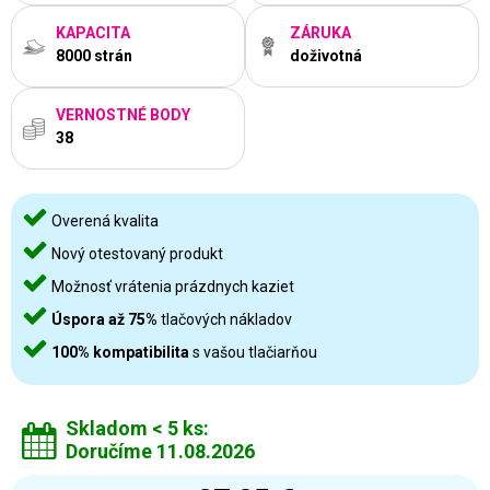
KAPACITA
ZÁRUKA
8000 strán
doživotná
VERNOSTNÉ BODY
38
Overená kvalita
Nový otestovaný produkt
Možnosť vrátenia prázdnych kaziet
Úspora až 75%
tlačových nákladov
100% kompatibilita
s vašou tlačiarňou
Skladom < 5 ks:
Doručíme 11.08.2026