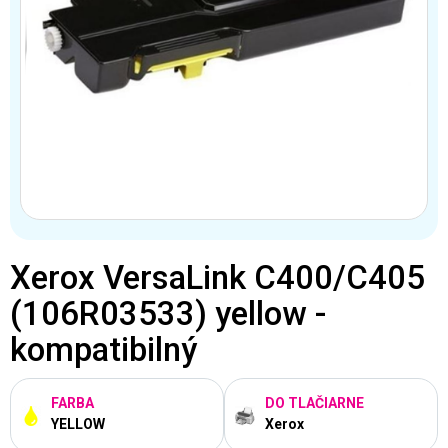
Xerox VersaLink C400/C405
(106R03533) yellow -
kompatibilný
FARBA
DO TLAČIARNE
YELLOW
Xerox