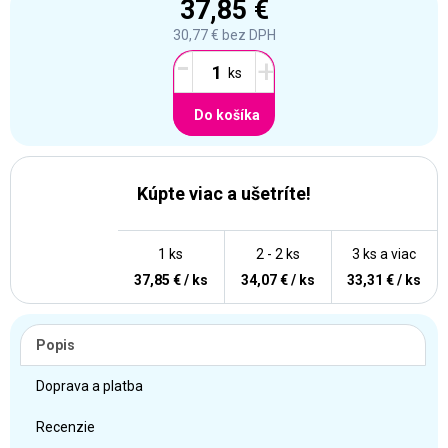
37,85 €
30,77 €
bez DPH
-
+
Do košíka
Kúpte viac a ušetríte!
1 ks
2 - 2 ks
3 ks a viac
37,85 € / ks
34,07 € / ks
33,31 € / ks
Popis
Doprava a platba
Recenzie