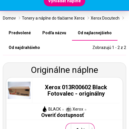
Vyhľadať náplne
Domov
Tonery a náplne do tlačiarne Xerox
Xerox Docutech
Predvolené
Podľa názvu
Od najlacnejšieho
Od najdrahšieho
Zobrazujú 1 - 2 z 2
Originálne náplne
Xerox 013R00602 Black
Fotovalec - originálny
BLACK
Xerox
Overiť dostupnosť