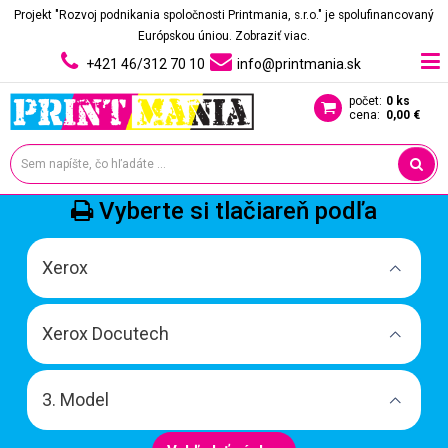
Projekt "Rozvoj podnikania spoločnosti Printmania, s.r.o." je spolufinancovaný
Európskou úniou.
Zobraziť viac.
+421 46/312 70 10
info@printmania.sk
počet:
0 ks
cena:
0,00 €
Vyberte si tlačiareň podľa
Xerox
Xerox Docutech
3. Model