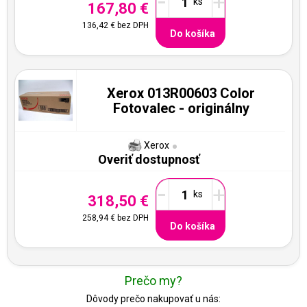
-
+
167,80 €
136,42 €
bez DPH
Do košíka
Xerox 013R00603 Color
Fotovalec - originálny
Xerox
Overiť dostupnosť
-
+
318,50 €
258,94 €
bez DPH
Do košíka
Prečo my?
Dôvody prečo nakupovať u nás: