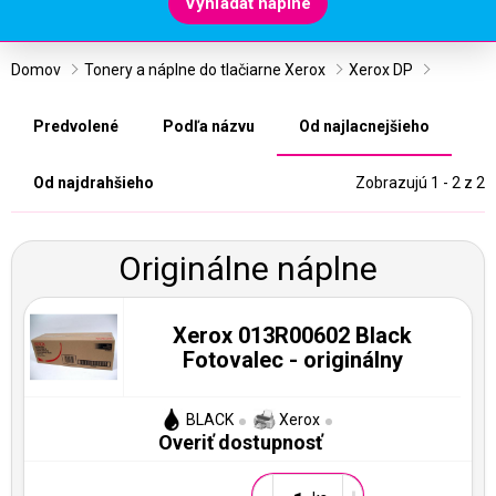
Vyhľadať náplne
Domov
Tonery a náplne do tlačiarne Xerox
Xerox DP
Predvolené
Podľa názvu
Od najlacnejšieho
Od najdrahšieho
Zobrazujú 1 - 2 z 2
Originálne náplne
Xerox 013R00602 Black
Fotovalec - originálny
BLACK
Xerox
Overiť dostupnosť