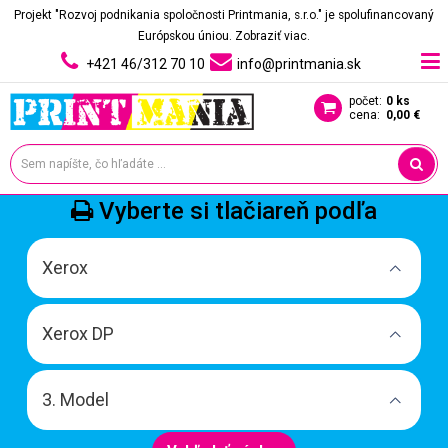
Projekt "Rozvoj podnikania spoločnosti Printmania, s.r.o." je spolufinancovaný
Európskou úniou.
Zobraziť viac.
+421 46/312 70 10
info@printmania.sk
počet:
0 ks
cena:
0,00 €
Vyberte si tlačiareň podľa
Xerox
Xerox DP
3. Model