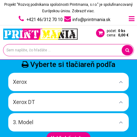
Projekt "Rozvoj podnikania spoločnosti Printmania, s.r.o." je spolufinancovaný
Európskou úniou.
Zobraziť viac.
+421 46/312 70 10
info@printmania.sk
počet:
0 ks
cena:
0,00 €
Vyberte si tlačiareň podľa
Xerox
Xerox DT
3. Model