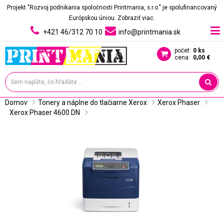
Projekt "Rozvoj podnikania spoločnosti Printmania, s.r.o." je spolufinancovaný
Európskou úniou.
Zobraziť viac.
+421 46/312 70 10
info@printmania.sk
počet:
0 ks
cena:
0,00 €
Domov
Tonery a náplne do tlačiarne Xerox
Xerox Phaser
Xerox Phaser 4600 DN