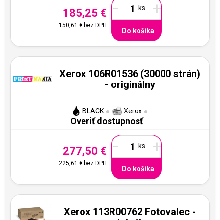
-
+
185,25 €
150,61 €
bez DPH
Do košíka
Xerox 106R01536 (30000 strán)
- originálny
BLACK
Xerox
Overiť dostupnosť
-
+
277,50 €
225,61 €
bez DPH
Do košíka
Xerox 113R00762 Fotovalec -