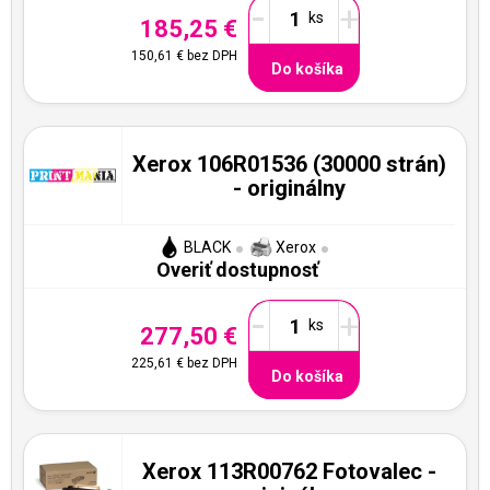
-
+
185,25 €
150,61 €
bez DPH
Do košíka
Xerox 106R01536 (30000 strán)
- originálny
BLACK
Xerox
Overiť dostupnosť
-
+
277,50 €
225,61 €
bez DPH
Do košíka
Xerox 113R00762 Fotovalec -