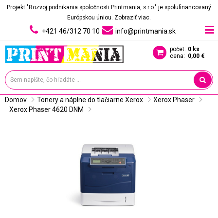
Projekt "Rozvoj podnikania spoločnosti Printmania, s.r.o." je spolufinancovaný
Európskou úniou.
Zobraziť viac.
+421 46/312 70 10
info@printmania.sk
počet:
0 ks
cena:
0,00 €
Domov
Tonery a náplne do tlačiarne Xerox
Xerox Phaser
Xerox Phaser 4620 DNM