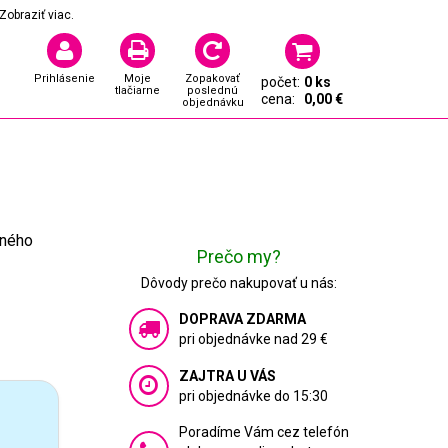
Zobraziť viac.
Prihlásenie
Moje
Zopakovať
počet:
0 ks
tlačiarne
poslednú
cena:
0,00 €
objednávku
čného
Prečo my?
Dôvody prečo nakupovať u nás:
DOPRAVA ZDARMA
pri objednávke nad 29 €
ZAJTRA U VÁS
pri objednávke do 15:30
Poradíme Vám cez telefón