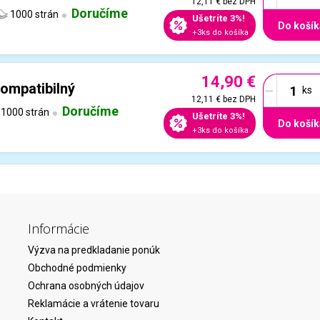
12,11 €
bez DPH
Doručíme
1000 strán
Ušetríte 3%!
Do košík
+3ks do košíka
14,90 €
-
ompatibilný
12,11 €
bez DPH
Doručíme
1000 strán
Ušetríte 3%!
Do košík
+3ks do košíka
Informácie
Výzva na predkladanie ponúk
Obchodné podmienky
Ochrana osobných údajov
Reklamácie a vrátenie tovaru