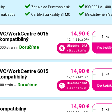
uky
Záruka od Printmania.sk
ISO 9001 a 1400
%
nákladov
Certifikácia kvality STMC
Množstevné zľa
14,90 €
-
 WC/WorkCentre 6015
 kompatibilný
12,11 €
bez DPH
Ušetríte 10%!
Doručíme
000 strán
Do košík
+2ks do košíka
14,90 €
-
 WC/WorkCentre 6015
kompatibilný
12,11 €
bez DPH
Ušetríte 10%!
Doručíme
00 strán
Do košík
+2ks do košíka
14,90 €
-
ompatibilný