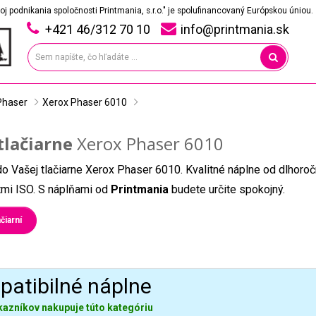
oj podnikania spoločnosti Printmania, s.r.o." je spolufinancovaný Európskou úniou.
+421 46/312 70 10
info@printmania.sk
Phaser
Xerox Phaser 6010
tlačiarne
Xerox Phaser 6010
do Vašej tlačiarne Xerox Phaser 6010. Kvalitné náplne od dlhoro
átmi ISO. S náplňami od
Printmania
budete určite spokojný.
čiarní
atibilné náplne
kazníkov nakupuje túto kategóriu