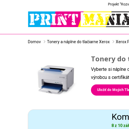
Projekt "Rozv
Domov
Tonery a náplne do tlačiarne Xerox
Xerox 
Tonery do 
Vyberte si náplne 
výrobcu s certifik
Uložiť do Mojich Tla
Komp
8 z 10 zá