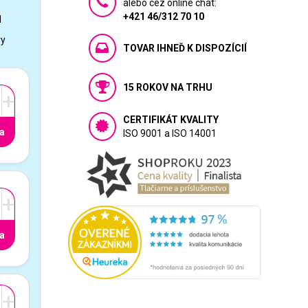
alebo cez online chat:
+421 46/312 70 10
1
vy
TOVAR IHNEĎ K DISPOZÍCIÍ
15 ROKOV NA TRHU
+
CERTIFIKÁT KVALITY
a
ISO 9001 a ISO 14001
+
a
+