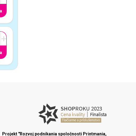
a
+
a
Projekt "Rozvoj podnikania spoločnosti Printmania,