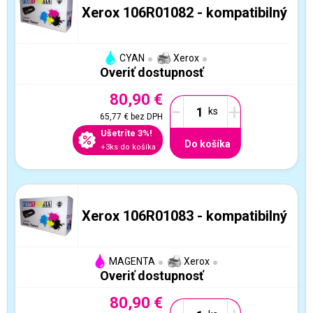
Xerox 106R01082 - kompatibilný
CYAN
Xerox
Overiť dostupnosť
80,90 €
-
+
65,77 €
bez DPH
Ušetríte 3%!
Do košíka
+3ks do košíka
Xerox 106R01083 - kompatibilný
MAGENTA
Xerox
Overiť dostupnosť
80,90 €