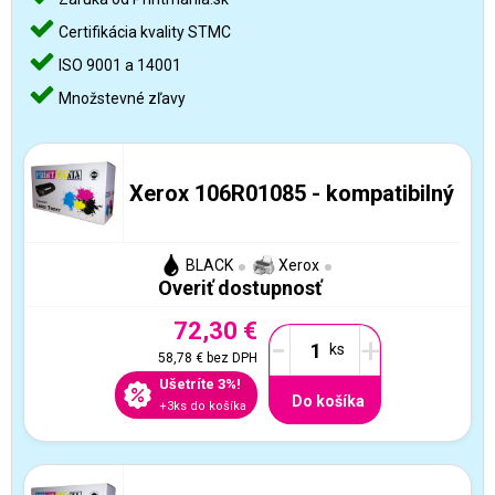
Certifikácia kvality STMC
ISO 9001 a 14001
Množstevné zľavy
Xerox 106R01085 - kompatibilný
BLACK
Xerox
Overiť dostupnosť
72,30 €
-
+
58,78 €
bez DPH
Ušetríte 3%!
Do košíka
+3ks do košíka