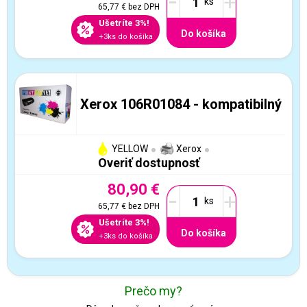
-
+
65,77 €
bez DPH
Ušetríte 3%!
Do košíka
+3ks do košíka
Xerox 106R01084 - kompatibilný
YELLOW
Xerox
Overiť dostupnosť
80,90 €
-
+
65,77 €
bez DPH
Ušetríte 3%!
Do košíka
+3ks do košíka
Prečo my?