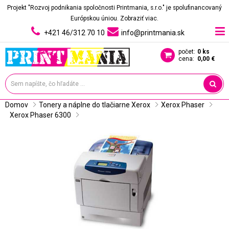
Projekt "Rozvoj podnikania spoločnosti Printmania, s.r.o." je spolufinancovaný
Európskou úniou.
Zobraziť viac.
+421 46/312 70 10
info@printmania.sk
počet:
0 ks
cena:
0,00 €
Domov
Tonery a náplne do tlačiarne Xerox
Xerox Phaser
Xerox Phaser 6300