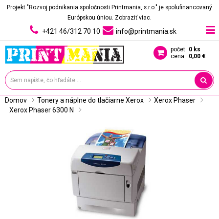
Projekt "Rozvoj podnikania spoločnosti Printmania, s.r.o." je spolufinancovaný
Európskou úniou.
Zobraziť viac.
+421 46/312 70 10
info@printmania.sk
počet:
0 ks
cena:
0,00 €
Domov
Tonery a náplne do tlačiarne Xerox
Xerox Phaser
Xerox Phaser 6300 N