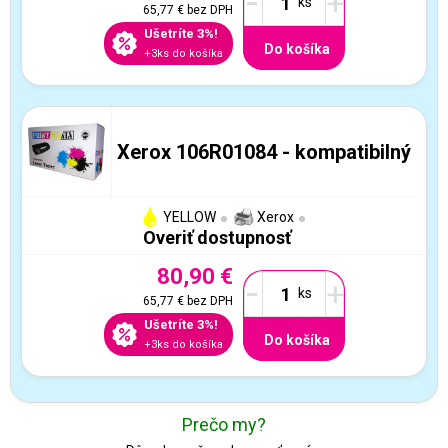
-
+
65,77 €
bez DPH
Ušetríte 3%!
Do košíka
+3ks do košíka
Xerox 106R01084 - kompatibilný
YELLOW
Xerox
Overiť dostupnosť
80,90 €
-
+
65,77 €
bez DPH
Ušetríte 3%!
Do košíka
+3ks do košíka
Prečo my?