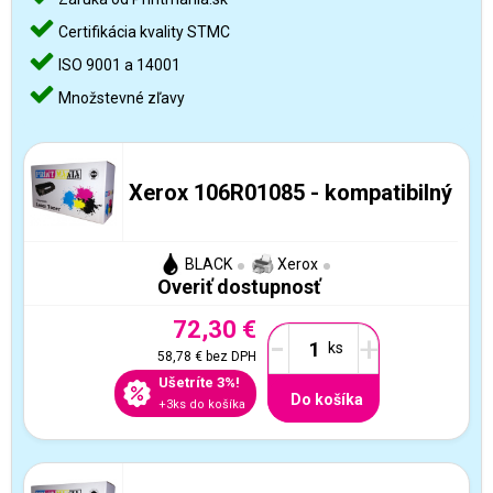
Certifikácia kvality STMC
ISO 9001 a 14001
Množstevné zľavy
Xerox 106R01085 - kompatibilný
BLACK
Xerox
Overiť dostupnosť
72,30 €
-
+
58,78 €
bez DPH
Ušetríte 3%!
Do košíka
+3ks do košíka