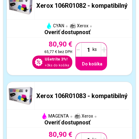
Xerox 106R01082 - kompatibilný
CYAN
Xerox
Overiť dostupnosť
80,90 €
-
+
65,77 €
bez DPH
Ušetríte 3%!
Do košíka
+3ks do košíka
Xerox 106R01083 - kompatibilný
MAGENTA
Xerox
Overiť dostupnosť
80,90 €