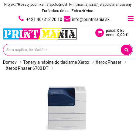
Projekt "Rozvoj podnikania spoločnosti Printmania, s.r.o." je spolufinancovaný
Európskou úniou.
Zobraziť viac.
+421 46/312 70 10
info@printmania.sk
počet:
0 ks
cena:
0,00 €
Domov
Tonery a náplne do tlačiarne Xerox
Xerox Phaser
Xerox Phaser 6700 DT