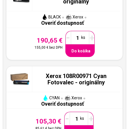
originálny
BLACK
Xerox
Overiť dostupnosť
-
+
190,65 €
155,00 €
bez DPH
Do košíka
Xerox 108R00971 Cyan
Fotovalec - originálny
CYAN
Xerox
Overiť dostupnosť
-
+
105,30 €
85,61 €
bez DPH