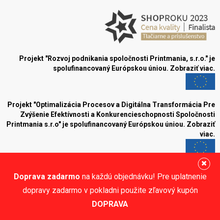
Projekt "Rozvoj podnikania spoločnosti Printmania, s.r.o." je
spolufinancovaný Európskou úniou.
Zobraziť viac.
Projekt "Optimalizácia Procesov a Digitálna Transformácia Pre
Zvýšenie Efektívnosti a Konkurencieschopnosti Spoločnosti
Printmania s.r.o" je spolufinancovaný Európskou úniou.
Zobraziť
viac.
Blog
Doprava zadarmo
na každú objednávku! Pre uplatnenie
Sledujte nás:
dopravy zadarmo v pokladni použite zľavový kupón
DOPRAVA
© Printmania.sk •
NajReklama.sk - tvorba eshopu