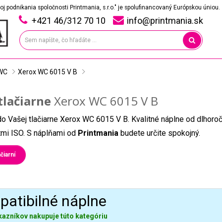
oj podnikania spoločnosti Printmania, s.r.o." je spolufinancovaný Európskou úniou.
+421 46/312 70 10
info@printmania.sk
WC
Xerox WC 6015 V B
tlačiarne
Xerox WC 6015 V B
do Vašej tlačiarne Xerox WC 6015 V B. Kvalitné náplne od dlhoro
átmi ISO. S náplňami od
Printmania
budete určite spokojný.
čiarní
atibilné náplne
kazníkov nakupuje túto kategóriu