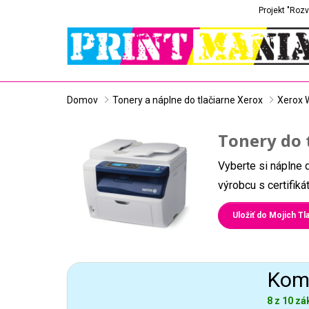
Projekt "Rozv
Domov
Tonery a náplne do tlačiarne Xerox
Xerox 
Tonery do 
Vyberte si náplne 
výrobcu s certifik
Uložiť do Mojich Tla
Komp
8 z 10 zá