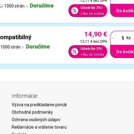
12,11 €
bez DPH
Doručíme
1000 strán
Ušetríte 3%!
Do košík
+3ks do košíka
14,90 €
-
ompatibilný
12,11 €
bez DPH
Doručíme
1000 strán
Ušetríte 3%!
Do košík
+3ks do košíka
Informácie
Výzva na predkladanie ponúk
Obchodné podmienky
Ochrana osobných údajov
Reklamácie a vrátenie tovaru