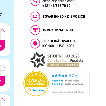
alebo cez online chat:
+421 46/312 70 10
1
vy
TOVAR IHNEĎ K DISPOZÍCIÍ
15 ROKOV NA TRHU
+
CERTIFIKÁT KVALITY
a
ISO 9001 a ISO 14001
+
a
+