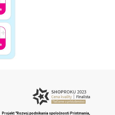
a
+
a
Projekt "Rozvoj podnikania spoločnosti Printmania,