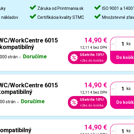
uky
Záruka od Printmania.sk
ISO 9001 a 1400
%
nákladov
Certifikácia kvality STMC
Množstevné zľa
14,90 €
-
 WC/WorkCentre 6015
 kompatibilný
12,11 €
bez DPH
Ušetríte 10%!
Doručíme
000 strán
Do košík
+2ks do košíka
14,90 €
-
 WC/WorkCentre 6015
kompatibilný
12,11 €
bez DPH
Ušetríte 10%!
Doručíme
00 strán
Do košík
+2ks do košíka
14,90 €
-
ompatibilný