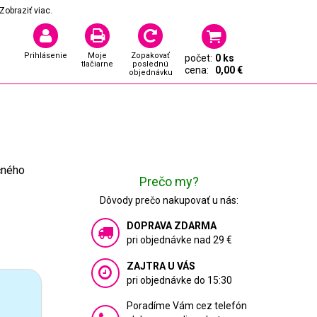
Zobraziť viac.
Prihlásenie
Moje
Zopakovať
počet:
0 ks
tlačiarne
poslednú
cena:
0,00 €
objednávku
čného
Prečo my?
Dôvody prečo nakupovať u nás:
DOPRAVA ZDARMA
pri objednávke nad 29 €
ZAJTRA U VÁS
pri objednávke do 15:30
Poradíme Vám cez telefón