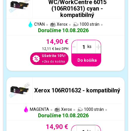
WC/WorkCentre 6015
(106R01631) cyan -
kompatibilný
CYAN
Xerox
1000 strán
Doručíme 10.08.2026
14,90 €
-
+
12,11 €
bez DPH
Ušetríte 10%!
Do košíka
+2ks do košíka
Xerox 106R01632 - kompatibilný
MAGENTA
Xerox
1000 strán
Doručíme 10.08.2026
14,90 €