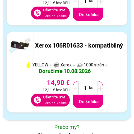
-
+
12,11 €
bez DPH
Ušetríte 3%!
Do košíka
+3ks do košíka
Xerox 106R01633 - kompatibilný
YELLOW
Xerox
1000 strán
Doručíme 10.08.2026
14,90 €
-
+
12,11 €
bez DPH
Ušetríte 3%!
Do košíka
+3ks do košíka
Prečo my?