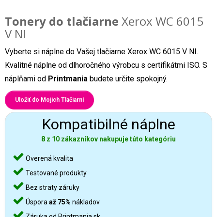
Tonery do tlačiarne
Xerox WC 6015
V NI
Vyberte si náplne do Vašej tlačiarne Xerox WC 6015 V NI.
Kvalitné náplne od dlhoročného výrobcu s certifikátmi ISO. S
náplňami od
Printmania
budete určite spokojný.
Uložiť do Mojich Tlačiarní
Kompatibilné náplne
8 z 10 zákazníkov nakupuje túto kategóriu
Overená kvalita
Testované produkty
Bez straty záruky
Úspora
až 75%
nákladov
Záruka od Printmania.sk