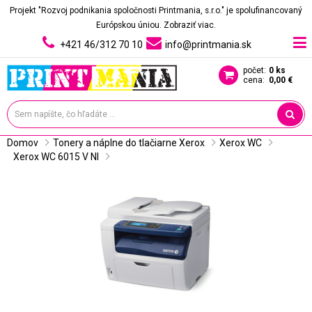
Projekt "Rozvoj podnikania spoločnosti Printmania, s.r.o." je spolufinancovaný
Európskou úniou.
Zobraziť viac.
+421 46/312 70 10
info@printmania.sk
počet:
0 ks
cena:
0,00 €
Domov
Tonery a náplne do tlačiarne Xerox
Xerox WC
Xerox WC 6015 V NI