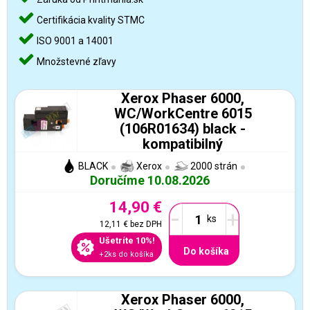
Certifikácia kvality STMC
ISO 9001 a 14001
Množstevné zľavy
Xerox Phaser 6000,
WC/WorkCentre 6015
(106R01634) black -
kompatibilný
BLACK
Xerox
2000 strán
Doručíme 10.08.2026
14,90 €
-
+
12,11 €
bez DPH
Ušetríte 10%!
Do košíka
+2ks do košíka
Xerox Phaser 6000,