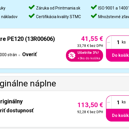
uky
Záruka od Printmania.sk
ISO 9001 a 1400
%
nákladov
Certifikácia kvality STMC
Množstevné zľa
41,55 €
-
re PE120 (13R00606)
33,78 €
bez DPH
Ušetríte 3%!
Overiť
000 strán
Do košík
+3ks do košíka
iginálne náplne
-
riginálny
113,50 €
riť dostupnosť
92,28 €
bez DPH
Do košík