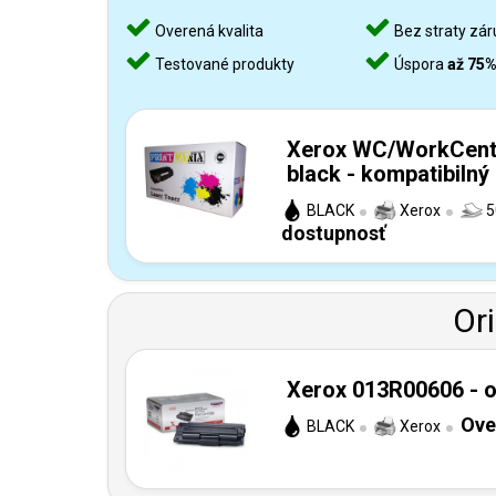
Overená kvalita
Bez straty zár
Testované produkty
Úspora
až 75
Xerox WC/WorkCent
black - kompatibilný
BLACK
Xerox
5
dostupnosť
Or
Xerox 013R00606 - o
Ove
BLACK
Xerox