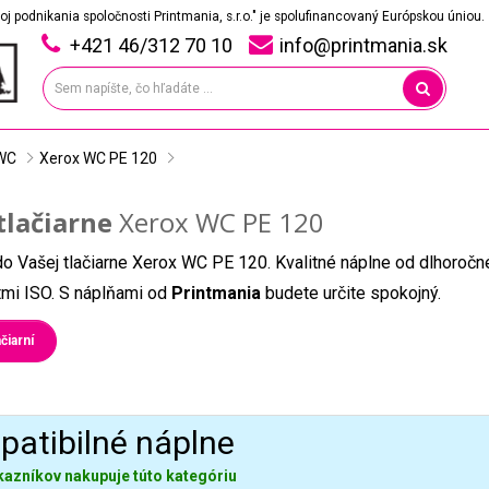
oj podnikania spoločnosti Printmania, s.r.o." je spolufinancovaný Európskou úniou.
+421 46/312 70 10
info@printmania.sk
WC
Xerox WC PE 120
tlačiarne
Xerox WC PE 120
do Vašej tlačiarne Xerox WC PE 120. Kvalitné náplne od dlhoroč
átmi ISO. S náplňami od
Printmania
budete určite spokojný.
čiarní
atibilné náplne
kazníkov nakupuje túto kategóriu