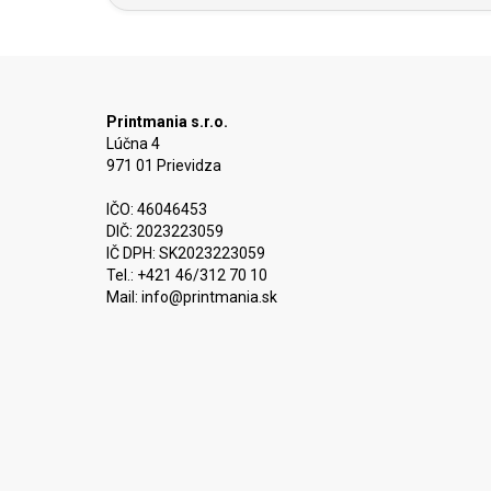
Printmania s.r.o.
Lúčna 4
971 01 Prievidza
IČO: 46046453
DIČ: 2023223059
IČ DPH: SK2023223059
Tel.: +421 46/312 70 10
Mail:
info@printmania.sk