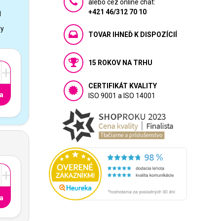
alebo cez online chat:
+421 46/312 70 10
1
vy
TOVAR IHNEĎ K DISPOZÍCIÍ
15 ROKOV NA TRHU
+
CERTIFIKÁT KVALITY
a
ISO 9001 a ISO 14001
+
a