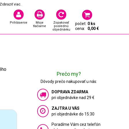
Zobraziť viac.
Prihlásenie
Moje
Zopakovať
počet:
0 ks
tlačiarne
poslednú
cena:
0,00 €
objednávku
ného
Prečo my?
Dôvody prečo nakupovať u nás:
DOPRAVA ZDARMA
pri objednávke nad 29 €
ZAJTRA U VÁS
pri objednávke do 15:30
Poradíme Vám cez telefón