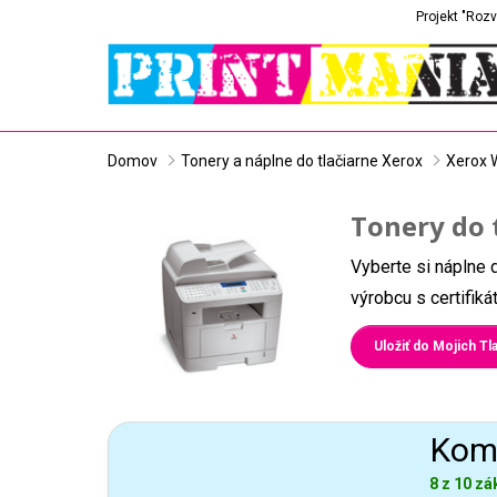
Projekt "Rozv
Domov
Tonery a náplne do tlačiarne Xerox
Xerox 
Tonery do 
Vyberte si náplne 
výrobcu s certifik
Uložiť do Mojich Tla
Komp
8 z 10 zá