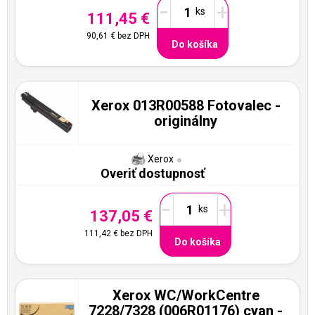
-
+
111,45 €
90,61 €
bez DPH
Do košíka
Xerox 013R00588 Fotovalec -
originálny
Xerox
Overiť dostupnosť
-
+
137,05 €
111,42 €
bez DPH
Do košíka
Xerox WC/WorkCentre
7228/7328 (006R01176) cyan -