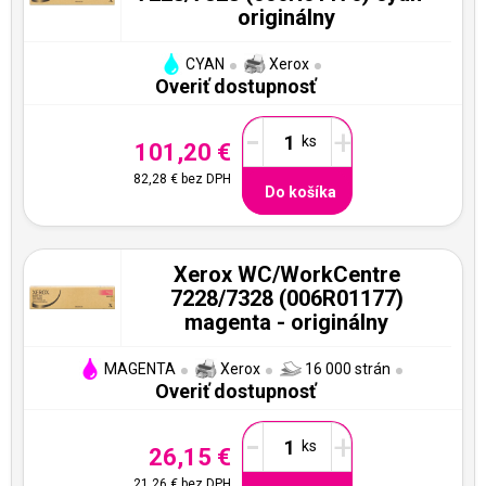
originálny
CYAN
Xerox
Overiť dostupnosť
-
+
101,20 €
82,28 €
bez DPH
Do košíka
Xerox WC/WorkCentre
7228/7328 (006R01177)
magenta - originálny
MAGENTA
Xerox
16 000 strán
Overiť dostupnosť
-
+
26,15 €
21,26 €
bez DPH