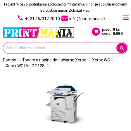
Projekt "Rozvoj podnikania spoločnosti Printmania, s.r.o." je spolufinancovaný
Európskou úniou.
Zobraziť viac.
+421 46/312 70 10
info@printmania.sk
počet:
0 ks
cena:
0,00 €
Domov
Tonery a náplne do tlačiarne Xerox
Xerox WC
Xerox WC Pro C 2128