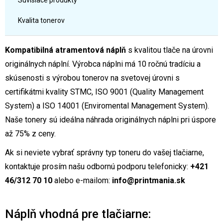
Súvisiace produkty
Kvalita tonerov
Kompatibilná atramentová náplň
s kvalitou tlače na úrovni
originálnych náplní. Výrobca náplni má 10 ročnú tradíciu a
skúsenosti s výrobou tonerov na svetovej úrovni s
certifikátmi kvality STMC, ISO 9001 (Quality Management
System) a ISO 14001 (Enviromental Management System).
Naše tonery sú ideálna náhrada originálnych náplni pri úspore
až 75% z ceny.
Ak si neviete vybrať správny typ toneru do vašej tlačiarne,
kontaktuje prosím našu odbornú podporu telefonicky:
+421
46/312 70 10
alebo e-mailom:
info@printmania.sk
Náplň vhodná pre tlačiarne: