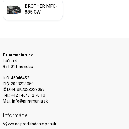
BROTHER MFC-
885 CW
Printmania s.r.o.
Lúčna 4
971 01 Prievidza
IČO: 46046453
DIČ: 2023223059
IČ DPH: SK2023223059
Tel.: +421 46/312 70 10
Mail:
info@printmania.sk
Informácie
Výzva na predkladanie ponúk