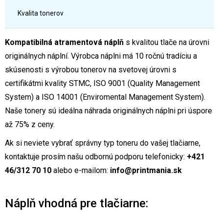
Kvalita tonerov
Kompatibilná atramentová náplň
s kvalitou tlače na úrovni
originálnych náplní. Výrobca náplni má 10 ročnú tradíciu a
skúsenosti s výrobou tonerov na svetovej úrovni s
certifikátmi kvality STMC, ISO 9001 (Quality Management
System) a ISO 14001 (Enviromental Management System).
Naše tonery sú ideálna náhrada originálnych náplni pri úspore
až 75% z ceny.
Ak si neviete vybrať správny typ toneru do vašej tlačiarne,
kontaktuje prosím našu odbornú podporu telefonicky:
+421
46/312 70 10
alebo e-mailom:
info@printmania.sk
Náplň vhodná pre tlačiarne: