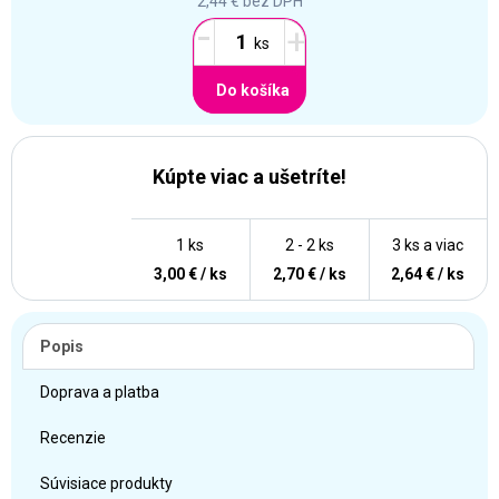
2,44 €
bez DPH
-
+
Do košíka
Kúpte viac a ušetríte!
1 ks
2 - 2 ks
3 ks a viac
3,00 € / ks
2,70 € / ks
2,64 € / ks
Popis
Doprava a platba
Recenzie
Súvisiace produkty