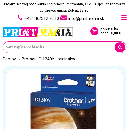
Projekt "Rozvoj podnikania spoločnosti Printmania, s.r.o." je spolufinancovaný
Európskou úniou.
Zobraziť viac.
+421 46/312 70 10
info@printmania.sk
počet:
0 ks
cena:
0,00 €
Domov
Brother LC-1240Y - originálny