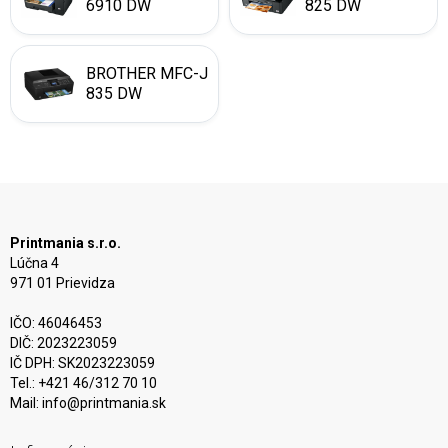
6910 DW
825 DW
BROTHER MFC-J
835 DW
Printmania s.r.o.
Lúčna 4
971 01 Prievidza
IČO: 46046453
DIČ: 2023223059
IČ DPH: SK2023223059
Tel.: +421 46/312 70 10
Mail:
info@printmania.sk