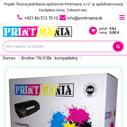
Projekt "Rozvoj podnikania spoločnosti Printmania, s.r.o." je spolufinancovaný
Európskou úniou.
Zobraziť viac.
+421 46/312 70 10
info@printmania.sk
počet:
0 ks
cena:
0,00 €
Domov
Brother TN-01Bk - kompatibilný