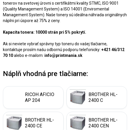
tonerov na svetovej úrovni s certifikátmi kvality STMC, ISO 9001
(Quality Management System) a ISO 14001 (Enviromental
Management System). Naše tonery sú ideálna náhrada originálnych
náplni pri úspore až 75% z ceny.
Kapacita tonera: 10000 strán pri 5% pokrytí.
Ak si neviete vybrať správny typ toneru do vašej tlačiarne,
kontaktuje prosím našu odbornú podporu telefonicky:
+421 46/312
70 10
alebo e-mailom:
info@printmania.sk
Náplň vhodná pre tlačiarne:
RICOH AFICIO
BROTHER HL-
AP 204
2400 C
BROTHER HL-
BROTHER HL-
2400 CE
2400 CEN