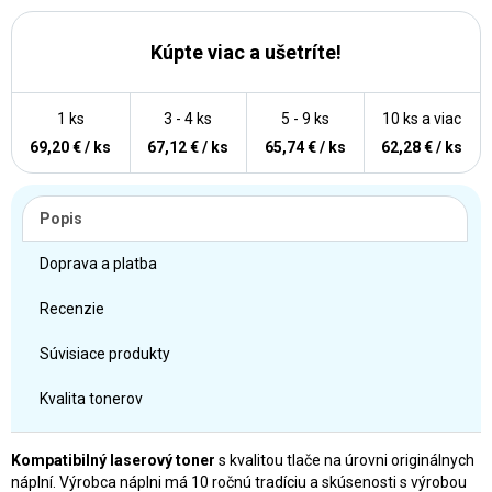
Kúpte viac a ušetríte!
1 ks
3 - 4 ks
5 - 9 ks
10 ks a viac
69,20 € / ks
67,12 € / ks
65,74 € / ks
62,28 € / ks
Popis
Doprava a platba
Recenzie
Súvisiace produkty
Kvalita tonerov
Kompatibilný laserový toner
s kvalitou tlače na úrovni originálnych
náplní. Výrobca náplni má 10 ročnú tradíciu a skúsenosti s výrobou