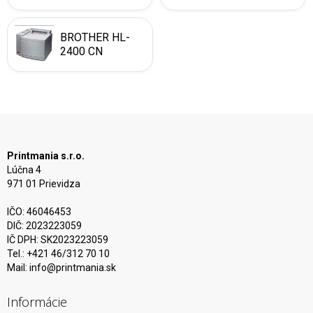
BROTHER HL-
2400 CN
Printmania s.r.o.
Lúčna 4
971 01 Prievidza
IČO: 46046453
DIČ: 2023223059
IČ DPH: SK2023223059
Tel.: +421 46/312 70 10
Mail:
info@printmania.sk
Informácie