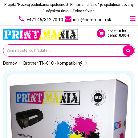
Projekt "Rozvoj podnikania spoločnosti Printmania, s.r.o." je spolufinancovaný
Európskou úniou.
Zobraziť viac.
+421 46/312 70 10
info@printmania.sk
počet:
0 ks
cena:
0,00 €
Domov
Brother TN-01C - kompatibilný