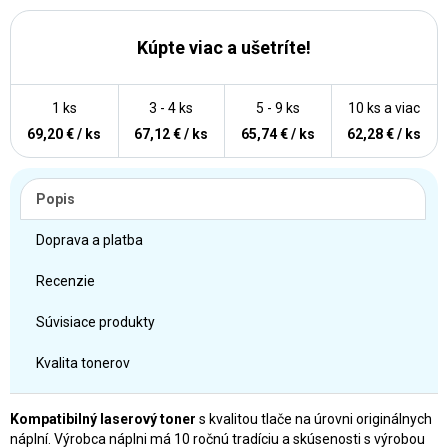
Kúpte viac a ušetríte!
1 ks
3 - 4 ks
5 - 9 ks
10 ks a viac
69,20 € / ks
67,12 € / ks
65,74 € / ks
62,28 € / ks
Popis
Doprava a platba
Recenzie
Súvisiace produkty
Kvalita tonerov
Kompatibilný laserový toner
s kvalitou tlače na úrovni originálnych
náplní. Výrobca náplni má 10 ročnú tradíciu a skúsenosti s výrobou