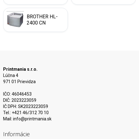
BROTHER HL-
2400 CN
Printmania s.r.o.
Lúčna 4
971 01 Prievidza
IČO: 46046453
DIČ: 2023223059
IČ DPH: SK2023223059
Tel.: +421 46/312 70 10
Mail:
info@printmania.sk
Informácie