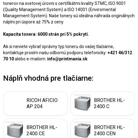
tonerov na svetovej úrovni s certifikátmi kvality STMC, ISO 9001
(Quality Management System) a ISO 14001 (Enviromental
Management System). Naše tonery sú ideálna náhrada originálnych
náplni pri úspore až 75% z ceny.
Kapacita tonera: 6000 strán pri 5% pokrytí.
Ak si neviete vybrať správny typ toneru do vašej tlačiarne,
kontaktuje prosím našu odbornú podporu telefonicky:
+421 46/312
70 10
alebo e-mailom:
info@printmania.sk
Náplň vhodná pre tlačiarne:
RICOH AFICIO
BROTHER HL-
AP 204
2400 C
BROTHER HL-
BROTHER HL-
2400 CE
2400 CEN