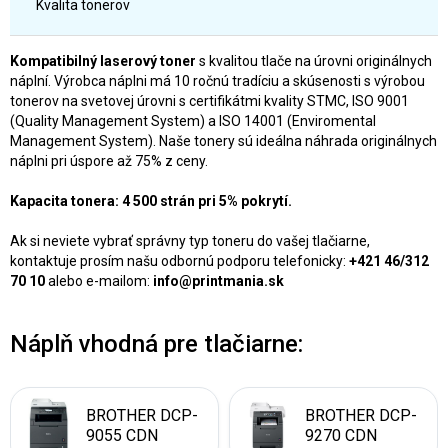
Kvalita tonerov
Kompatibilný laserový toner
s kvalitou tlače na úrovni originálnych
náplní. Výrobca náplni má 10 ročnú tradíciu a skúsenosti s výrobou
tonerov na svetovej úrovni s certifikátmi kvality STMC, ISO 9001
(Quality Management System) a ISO 14001 (Enviromental
Management System). Naše tonery sú ideálna náhrada originálnych
náplni pri úspore až 75% z ceny.
Kapacita tonera: 4 500 strán pri 5% pokrytí.
Ak si neviete vybrať správny typ toneru do vašej tlačiarne,
kontaktuje prosím našu odbornú podporu telefonicky:
+421 46/312
70 10
alebo e-mailom:
info@printmania.sk
Náplň vhodná pre tlačiarne:
BROTHER DCP-
BROTHER DCP-
9055 CDN
9270 CDN