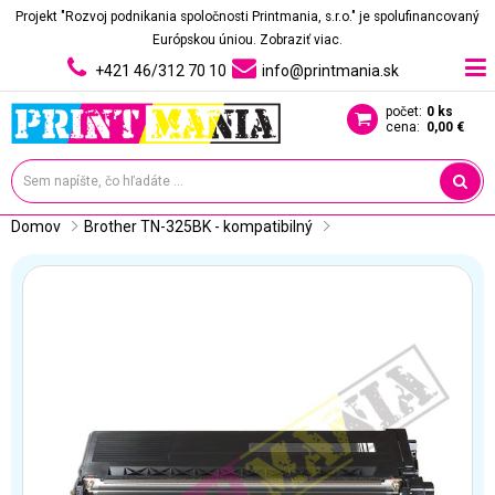
Projekt "Rozvoj podnikania spoločnosti Printmania, s.r.o." je spolufinancovaný
Európskou úniou.
Zobraziť viac.
+421 46/312 70 10
info@printmania.sk
počet:
0 ks
cena:
0,00 €
Domov
Brother TN-325BK - kompatibilný