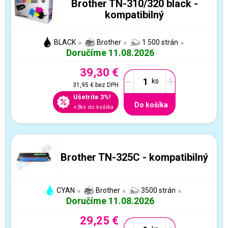
Brother TN-310/320 black -
kompatibilný
BLACK
Brother
1 500 strán
Doručíme 11.08.2026
39,30 €
-
+
31,95 €
bez DPH
Ušetríte 3%!
Do košíka
+3ks do košíka
Brother TN-325C - kompatibilný
CYAN
Brother
3500 strán
Doručíme 11.08.2026
29,25 €