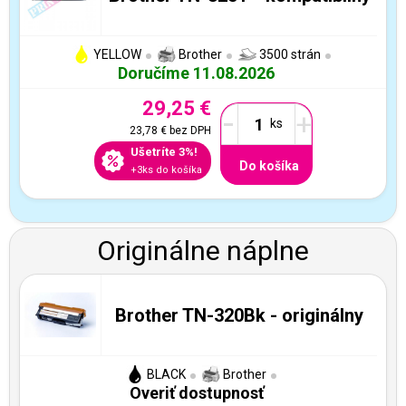
YELLOW
Brother
3500 strán
Doručíme 11.08.2026
29,25 €
-
+
23,78 €
bez DPH
Ušetríte 3%!
Do košíka
+3ks do košíka
Originálne náplne
Brother TN-320Bk - originálny
BLACK
Brother
Overiť dostupnosť