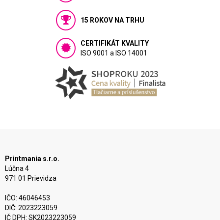
15 ROKOV NA TRHU
CERTIFIKÁT KVALITY
ISO 9001 a ISO 14001
Printmania s.r.o.
Lúčna 4
971 01 Prievidza
IČO: 46046453
DIČ: 2023223059
IČ DPH: SK2023223059