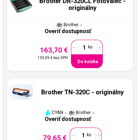
Brother DR-320CL Fotovalec -
originálny
Brother
Overiť dostupnosť
-
+
163,70 €
133,09 €
bez DPH
Do košíka
Brother TN-320C - originálny
CYAN
Brother
Overiť dostupnosť
-
+
79,65 €