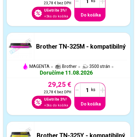
-
+
23,78 €
bez DPH
Ušetríte 3%!
Do košíka
+3ks do košíka
Brother TN-325M - kompatibilný
MAGENTA
Brother
3500 strán
Doručíme 11.08.2026
29,25 €
-
+
23,78 €
bez DPH
Ušetríte 3%!
Do košíka
+3ks do košíka
Brother TN-325Y - kompatibilný