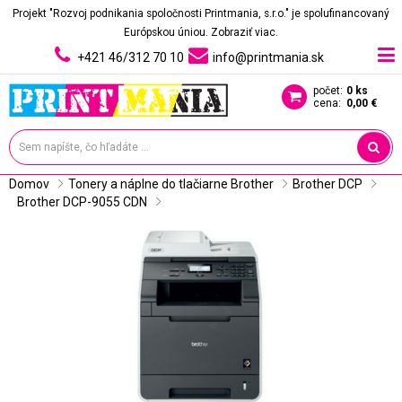
Projekt "Rozvoj podnikania spoločnosti Printmania, s.r.o." je spolufinancovaný
Európskou úniou.
Zobraziť viac.
+421 46/312 70 10
info@printmania.sk
počet:
0 ks
cena:
0,00 €
Domov
Tonery a náplne do tlačiarne Brother
Brother DCP
Brother DCP-9055 CDN