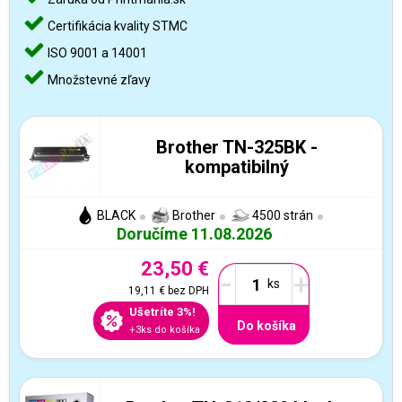
Certifikácia kvality STMC
ISO 9001 a 14001
Množstevné zľavy
Brother TN-325BK -
kompatibilný
BLACK
Brother
4500 strán
Doručíme 11.08.2026
23,50 €
-
+
19,11 €
bez DPH
Ušetríte 3%!
Do košíka
+3ks do košíka