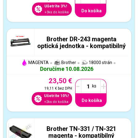
Ušetríte 3%!
Do košíka
+3ks do košíka
Brother DR-243 magenta
optická jednotka - kompatibilný
MAGENTA
Brother
18000 strán
Doručíme 10.08.2026
23,50 €
-
+
19,11 €
bez DPH
Ušetríte 10%!
Do košíka
+2ks do košíka
Brother TN-331 / TN-321
magenta - kompatibilný