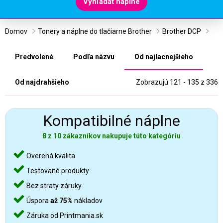
Vyhľadať náplne
Domov
Tonery a náplne do tlačiarne Brother
Brother DCP
Predvolené
Podľa názvu
Od najlacnejšieho
Od najdrahšieho
Zobrazujú 121 - 135 z 336
Kompatibilné náplne
8 z 10 zákazníkov nakupuje túto kategóriu
Overená kvalita
Testované produkty
Bez straty záruky
Úspora
až 75%
nákladov
Záruka od Printmania.sk