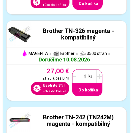
Do košíka
+2ks do košíka
Brother TN-326 magenta -
kompatibilný
MAGENTA
Brother
3500 strán
Doručíme 10.08.2026
27,00 €
-
+
21,95 €
bez DPH
Ušetríte 3%!
Do košíka
+3ks do košíka
Brother TN-242 (TN242M)
magenta - kompatibilný