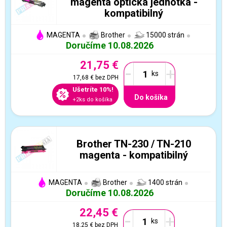
magenta optická jednotka -
kompatibilný
MAGENTA
Brother
15000 strán
Doručíme 10.08.2026
21,75 €
-
+
17,68 €
bez DPH
Ušetríte 10%!
Do košíka
+2ks do košíka
Brother TN-230 / TN-210
magenta - kompatibilný
MAGENTA
Brother
1400 strán
Doručíme 10.08.2026
22,45 €
-
+
18,25 €
bez DPH