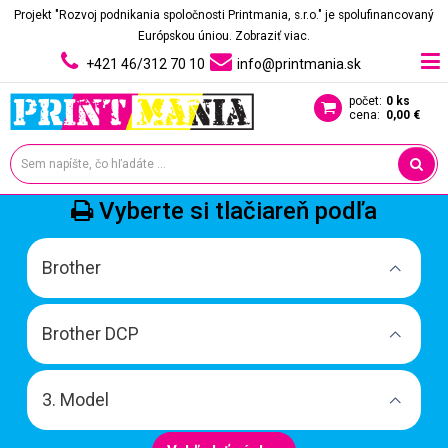
Projekt "Rozvoj podnikania spoločnosti Printmania, s.r.o." je spolufinancovaný
Európskou úniou.
Zobraziť viac.
+421 46/312 70 10
info@printmania.sk
počet:
0 ks
cena:
0,00 €
Vyberte si tlačiareň podľa
Brother
Brother DCP
3. Model