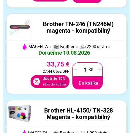
Brother TN-246 (TN246M)
magenta - kompatibilný
MAGENTA
Brother
2200 strán
Doručíme 10.08.2026
33,75 €
-
+
27,44 €
bez DPH
Ušetríte 10%!
Do košíka
+2ks do košíka
Brother HL-4150/ TN-328
Magenta - kompatibilný