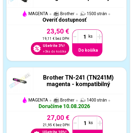
MAGENTA
Brother
1500 strán
Overiť dostupnosť
23,50 €
-
+
19,11 €
bez DPH
Ušetríte 3%!
Do košíka
+3ks do košíka
Brother TN-241 (TN241M)
magenta - kompatibilný
MAGENTA
Brother
1400 strán
Doručíme 10.08.2026
27,00 €
-
+
21,95 €
bez DPH
Ušetríte 10%!