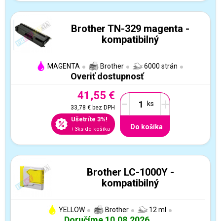
Brother TN-329 magenta -
kompatibilný
MAGENTA
Brother
6000 strán
Overiť dostupnosť
41,55 €
-
+
33,78 €
bez DPH
Ušetríte 3%!
Do košíka
+3ks do košíka
Brother LC-1000Y -
kompatibilný
YELLOW
Brother
12 ml
Doručíme 10.08.2026