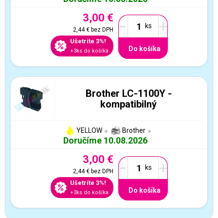
3,00 €
-
+
2,44 €
bez DPH
Ušetríte 3%!
Do košíka
+3ks do košíka
Brother LC-1100Y -
kompatibilný
YELLOW
Brother
Doručíme 10.08.2026
3,00 €
-
+
2,44 €
bez DPH
Ušetríte 3%!
Do košíka
+3ks do košíka