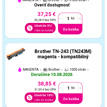
MAGENTA
Brother
6 000 strán
Overiť dostupnosť
37,25 €
-
+
30,28 €
bez DPH
Ušetríte 3%!
Do košíka
+3ks do košíka
Brother TN-243 (TN243M)
magenta - kompatibilný
MAGENTA
Brother
1000 strán
Doručíme 10.08.2026
38,85 €
-
+
31,59 €
bez DPH
Ušetríte 10%!
Do košíka
+2ks do košíka