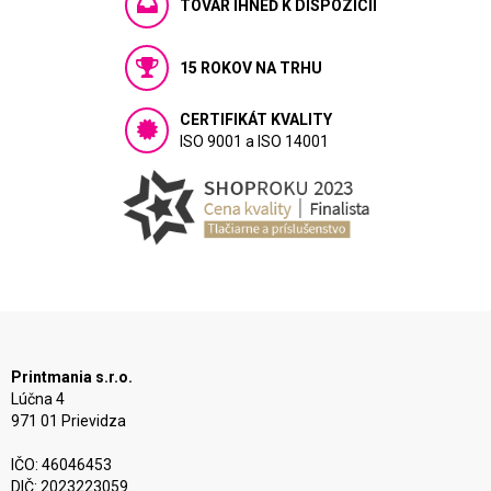
TOVAR IHNEĎ K DISPOZÍCIÍ
15 ROKOV NA TRHU
CERTIFIKÁT KVALITY
ISO 9001 a ISO 14001
Printmania s.r.o.
Lúčna 4
971 01 Prievidza
IČO: 46046453
DIČ: 2023223059