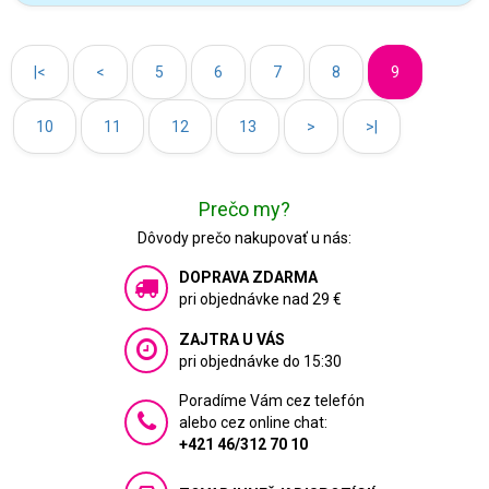
|<
<
5
6
7
8
9
10
11
12
13
>
>|
Prečo my?
Dôvody prečo nakupovať u nás:
DOPRAVA ZDARMA
pri objednávke nad 29 €
ZAJTRA U VÁS
pri objednávke do 15:30
Poradíme Vám cez telefón
alebo cez online chat:
+421 46/312 70 10