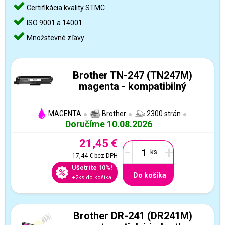
Certifikácia kvality STMC
ISO 9001 a 14001
Množstevné zľavy
Brother TN-247 (TN247M)
magenta - kompatibilný
MAGENTA
Brother
2300 strán
Doručíme 10.08.2026
21,45 €
-
+
17,44 €
bez DPH
Ušetríte 10%!
Do košíka
+2ks do košíka
Brother DR-241 (DR241M)