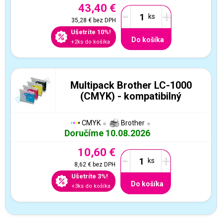
43,40 €
-
+
35,28 €
bez DPH
Ušetríte 10%!
Do košíka
+2ks do košíka
Multipack Brother LC-1000
(CMYK) - kompatibilný
CMYK
Brother
Doručíme 10.08.2026
10,60 €
-
+
8,62 €
bez DPH
Ušetríte 3%!
Do košíka
+3ks do košíka