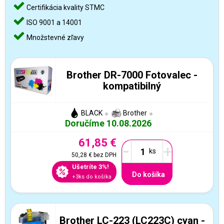
Certifikácia kvality STMC
ISO 9001 a 14001
Množstevné zľavy
Brother DR-7000 Fotovalec -
kompatibilný
BLACK
Brother
Doručíme 10.08.2026
61,85 €
-
+
50,28 €
bez DPH
Ušetríte 3%!
Do košíka
+3ks do košíka
Brother LC-223 (LC223C) cyan -