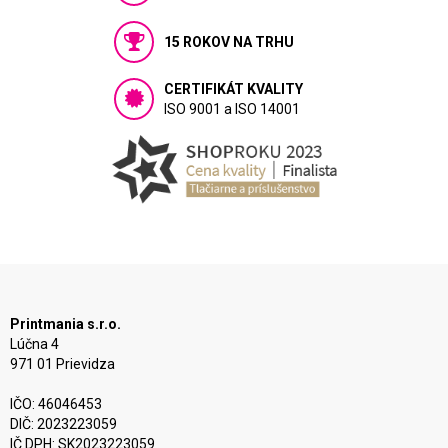
15 ROKOV NA TRHU
CERTIFIKÁT KVALITY
ISO 9001 a ISO 14001
Printmania s.r.o.
Lúčna 4
971 01 Prievidza
IČO: 46046453
DIČ: 2023223059
IČ DPH: SK2023223059