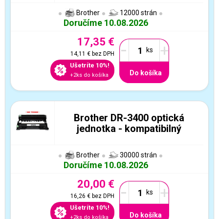
Brother
12000 strán
Doručíme 10.08.2026
17,35 €
-
+
14,11 €
bez DPH
Ušetríte 10%!
Do košíka
+2ks do košíka
Brother DR-3400 optická
jednotka - kompatibilný
Brother
30000 strán
Doručíme 10.08.2026
20,00 €
-
+
16,26 €
bez DPH
Ušetríte 10%!
Do košíka
+2ks do košíka