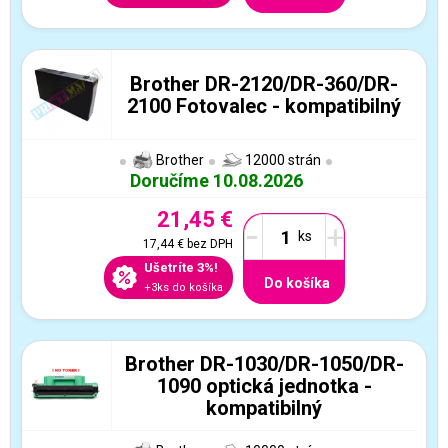
Brother DR-2120/DR-360/DR-
2100 Fotovalec - kompatibilný
Brother
12000 strán
Doručíme 10.08.2026
21,45 €
-
+
17,44 €
bez DPH
Ušetríte 3%!
Do košíka
+3ks do košíka
Brother DR-1030/DR-1050/DR-
1090 optická jednotka -
kompatibilný