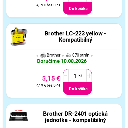
4,19 €
bez DPH
Do košíka
Brother LC-223 yellow -
Kompatibilný
Brother
870 strán
Doručíme 10.08.2026
-
+
5,15 €
4,19 €
bez DPH
Do košíka
Brother DR-2401 optická
jednotka - kompatibilný