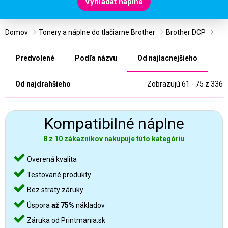
Vyhľadať náplne
Domov
Tonery a náplne do tlačiarne Brother
Brother DCP
Predvolené
Podľa názvu
Od najlacnejšieho
Od najdrahšieho
Zobrazujú 61 - 75 z 336
Kompatibilné náplne
8 z 10 zákazníkov nakupuje túto kategóriu
Overená kvalita
Testované produkty
Bez straty záruky
Úspora
až 75%
nákladov
Záruka od Printmania.sk