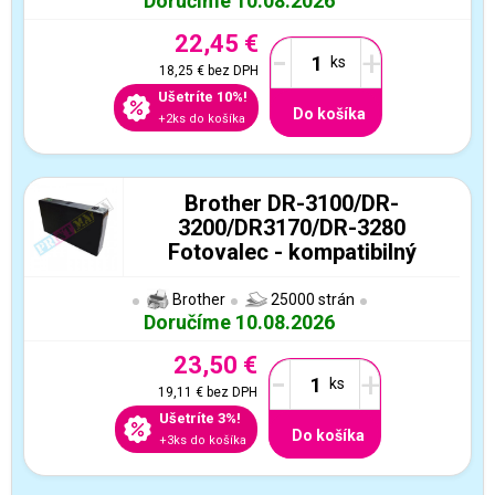
Doručíme 10.08.2026
22,45 €
-
+
18,25 €
bez DPH
Ušetríte 10%!
Do košíka
+2ks do košíka
Brother DR-3100/DR-
3200/DR3170/DR-3280
Fotovalec - kompatibilný
Brother
25000 strán
Doručíme 10.08.2026
23,50 €
-
+
19,11 €
bez DPH
Ušetríte 3%!
Do košíka
+3ks do košíka