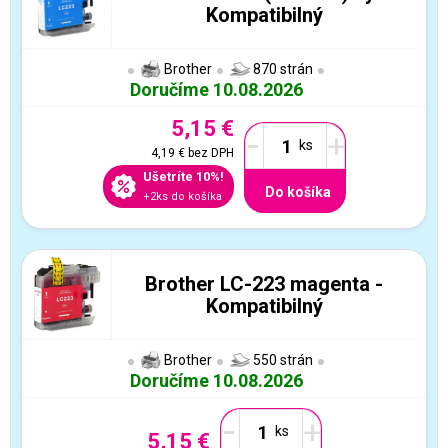
Kompatibilný
Brother
870 strán
Doručíme 10.08.2026
5,15 €
-
+
4,19 €
bez DPH
Ušetríte 10%!
Do košíka
+2ks do košíka
Brother LC-223 magenta -
Kompatibilný
Brother
550 strán
Doručíme 10.08.2026
-
+
5,15 €