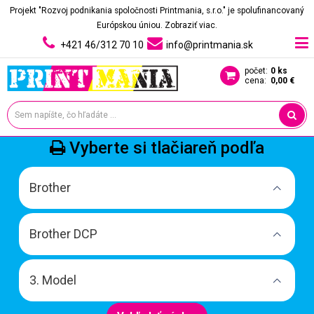
Projekt "Rozvoj podnikania spoločnosti Printmania, s.r.o." je spolufinancovaný
Európskou úniou.
Zobraziť viac.
+421 46/312 70 10
info@printmania.sk
počet:
0 ks
cena:
0,00 €
Vyberte si tlačiareň podľa
Brother
Brother DCP
3. Model