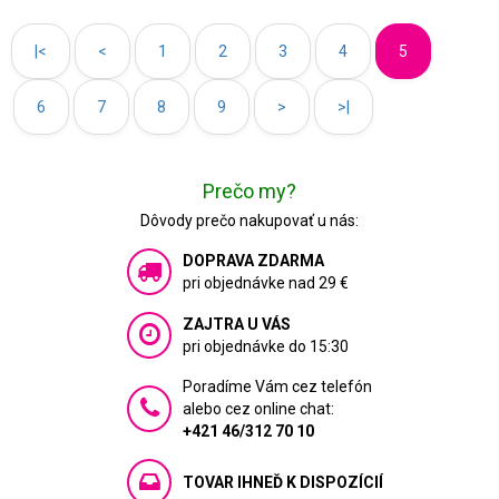
|<
<
1
2
3
4
5
6
7
8
9
>
>|
Prečo my?
Dôvody prečo nakupovať u nás:
DOPRAVA ZDARMA
pri objednávke nad 29 €
ZAJTRA U VÁS
pri objednávke do 15:30
Poradíme Vám cez telefón
alebo cez online chat:
+421 46/312 70 10
TOVAR IHNEĎ K DISPOZÍCIÍ