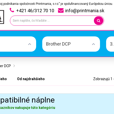
oj podnikania spoločnosti Printmania, s.r.o." je spolufinancovaný Európskou úniou.
+421 46/312 70 10
info@printmania.sk
Brother DCP
3
her DCP
ieho
Od najdrahšieho
Zobrazujú 1 
atibilné náplne
kazníkov nakupuje túto kategóriu