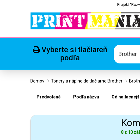
Projekt "Rozv
Vyberte si tlačiareň
Brother
podľa
Domov
Tonery a náplne do tlačiarne Brother
Brot
Predvolené
Podľa názvu
Od najlacnejš
Komp
8 z 10 zá