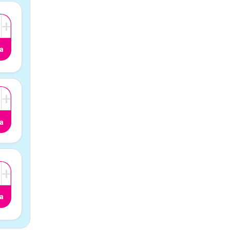
+
a
+
a
+
a