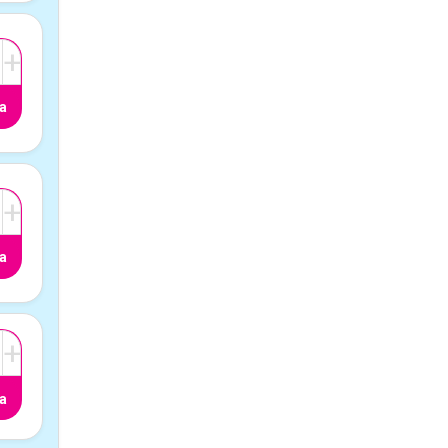
+
a
+
a
+
a