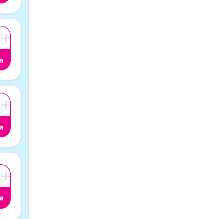
+
a
+
a
+
a