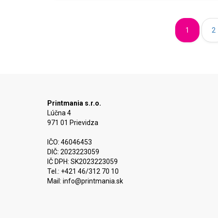
1
2
Printmania s.r.o.
Lúčna 4
971 01 Prievidza
IČO: 46046453
DIČ: 2023223059
IČ DPH: SK2023223059
Tel.: +421 46/312 70 10
Mail:
info@printmania.sk