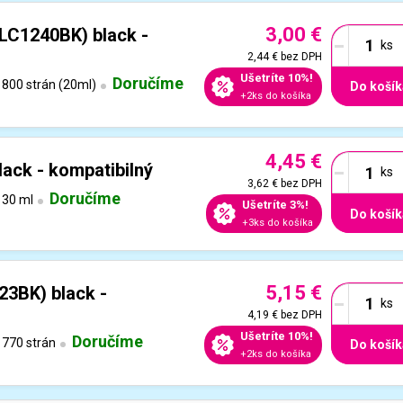
3,00 €
-
LC1240BK) black -
2,44 €
bez DPH
Ušetríte 10%!
Doručíme
800 strán (20ml)
Do košík
+2ks do košíka
4,45 €
-
ack - kompatibilný
3,62 €
bez DPH
Doručíme
30 ml
Ušetríte 3%!
Do košík
+3ks do košíka
5,15 €
-
23BK) black -
4,19 €
bez DPH
Ušetríte 10%!
Doručíme
770 strán
Do košík
+2ks do košíka