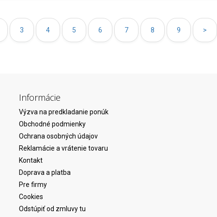
3
4
5
6
7
8
9
>
Informácie
Výzva na predkladanie ponúk
Obchodné podmienky
Ochrana osobných údajov
Reklamácie a vrátenie tovaru
Kontakt
Doprava a platba
Pre firmy
Cookies
Odstúpiť od zmluvy tu