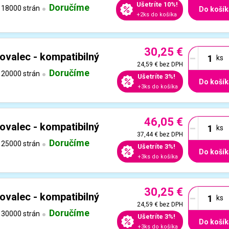
Ušetríte 10%!
Doručíme
18000 strán
Do košík
+2ks do košíka
30,25 €
-
ovalec - kompatibilný
24,59 €
bez DPH
Doručíme
20000 strán
Ušetríte 3%!
Do košík
+3ks do košíka
46,05 €
-
ovalec - kompatibilný
37,44 €
bez DPH
Doručíme
25000 strán
Ušetríte 3%!
Do košík
+3ks do košíka
30,25 €
-
ovalec - kompatibilný
24,59 €
bez DPH
Doručíme
30000 strán
Ušetríte 3%!
Do košík
+3ks do košíka