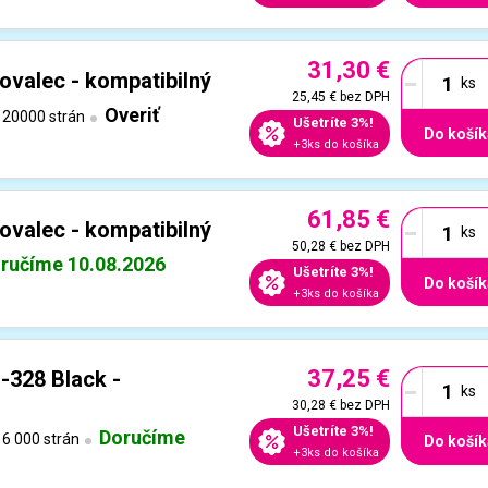
31,30 €
-
ovalec - kompatibilný
25,45 €
bez DPH
Overiť
20000 strán
Ušetríte 3%!
Do košík
+3ks do košíka
61,85 €
-
ovalec - kompatibilný
50,28 €
bez DPH
ručíme 10.08.2026
Ušetríte 3%!
Do košík
+3ks do košíka
37,25 €
-
-328 Black -
30,28 €
bez DPH
Ušetríte 3%!
Doručíme
6 000 strán
Do košík
+3ks do košíka