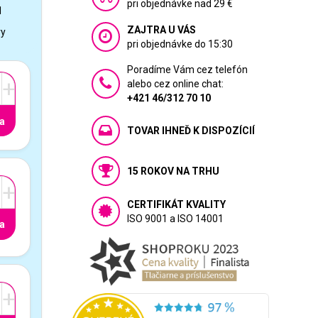
pri objednávke nad 29 €
1
ZAJTRA U VÁS
vy
pri objednávke do 15:30
Poradíme Vám cez telefón
+
alebo cez online chat:
+421 46/312 70 10
a
TOVAR IHNEĎ K DISPOZÍCIÍ
15 ROKOV NA TRHU
+
CERTIFIKÁT KVALITY
ISO 9001 a ISO 14001
a
+