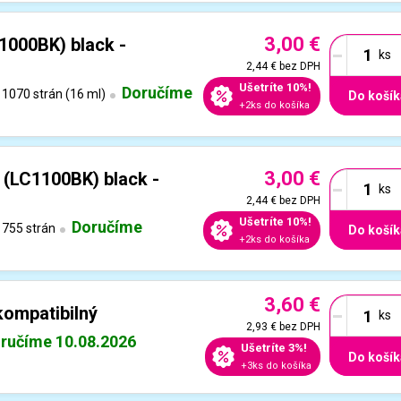
3,00 €
-
1000BK) black -
2,44 €
bez DPH
Ušetríte 10%!
Doručíme
1070 strán (16 ml)
Do košík
+2ks do košíka
3,00 €
-
(LC1100BK) black -
2,44 €
bez DPH
Ušetríte 10%!
Doručíme
755 strán
Do košík
+2ks do košíka
3,60 €
-
kompatibilný
2,93 €
bez DPH
ručíme 10.08.2026
Ušetríte 3%!
Do košík
+3ks do košíka