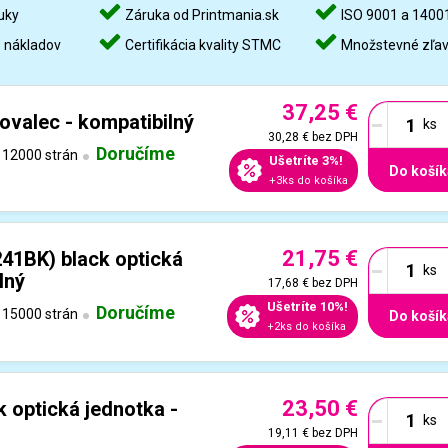
uky
Záruka od Printmania.sk
ISO 9001 a 1400
%
nákladov
Certifikácia kvality STMC
Množstevné zľa
37,25 €
-
ovalec - kompatibilný
30,28 €
bez DPH
Doručíme
12000 strán
Ušetríte 3%!
Do košík
+3ks do košíka
21,75 €
-
41BK) black optická
lný
17,68 €
bez DPH
Ušetríte 10%!
Doručíme
15000 strán
Do košík
+2ks do košíka
23,50 €
-
 optická jednotka -
19,11 €
bez DPH