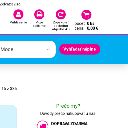
Zobraziť viac.
Prihlásenie
Moje
Zopakovať
počet:
0 ks
tlačiarne
poslednú
cena:
0,00 €
objednávku
. Model
Vyhľadať náplne
- 15 z 336
Prečo my?
Dôvody prečo nakupovať u nás:
DOPRAVA ZDARMA