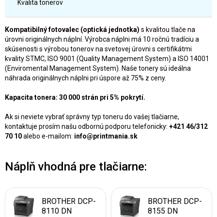
Kvalita tonerov
Kompatibilný fotovalec (optická jednotka)
s kvalitou tlače na
úrovni originálnych náplní. Výrobca náplni má 10 ročnú tradíciu a
skúsenosti s výrobou tonerov na svetovej úrovni s certifikátmi
kvality STMC, ISO 9001 (Quality Management System) a ISO 14001
(Enviromental Management System). Naše tonery sú ideálna
náhrada originálnych náplni pri úspore až 75% z ceny.
Kapacita tonera: 30 000 strán pri 5% pokrytí.
Ak si neviete vybrať správny typ toneru do vašej tlačiarne,
kontaktuje prosím našu odbornú podporu telefonicky:
+421 46/312
70 10
alebo e-mailom:
info@printmania.sk
Náplň vhodná pre tlačiarne:
BROTHER DCP-
BROTHER DCP-
8110 DN
8155 DN