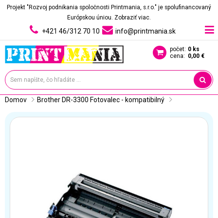
Projekt "Rozvoj podnikania spoločnosti Printmania, s.r.o." je spolufinancovaný
Európskou úniou.
Zobraziť viac.
+421 46/312 70 10
info@printmania.sk
počet:
0 ks
cena:
0,00 €
Domov
Brother DR-3300 Fotovalec - kompatibilný