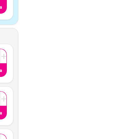
a
+
a
+
a