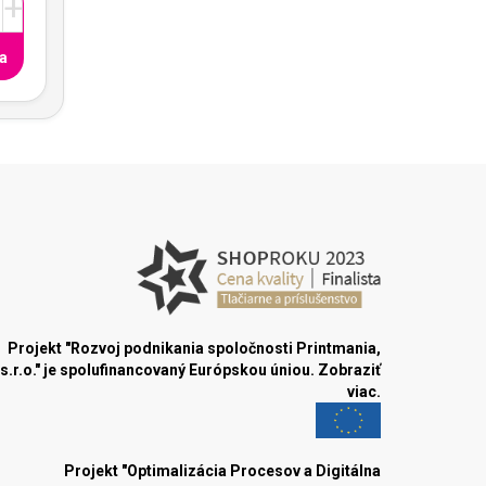
+
a
Projekt "Rozvoj podnikania spoločnosti Printmania,
s.r.o." je spolufinancovaný Európskou úniou.
Zobraziť
viac.
Projekt "Optimalizácia Procesov a Digitálna