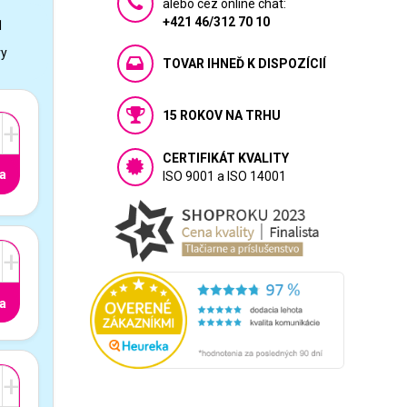
alebo cez online chat:
+421 46/312 70 10
1
vy
TOVAR IHNEĎ K DISPOZÍCIÍ
15 ROKOV NA TRHU
+
CERTIFIKÁT KVALITY
a
ISO 9001 a ISO 14001
+
a
+