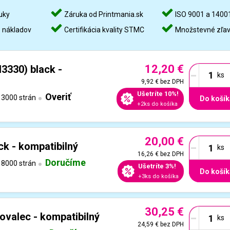
uky
Záruka od Printmania.sk
ISO 9001 a 1400
%
nákladov
Certifikácia kvality STMC
Množstevné zľa
12,20 €
-
3330) black -
9,92 €
bez DPH
Ušetríte 10%!
Overiť
3000 strán
Do košík
+2ks do košíka
20,00 €
-
ck - kompatibilný
16,26 €
bez DPH
Doručíme
8000 strán
Ušetríte 3%!
Do košík
+3ks do košíka
30,25 €
-
ovalec - kompatibilný
24,59 €
bez DPH