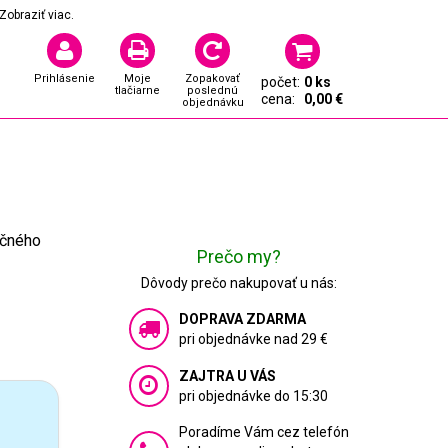
Zobraziť viac.
Prihlásenie
Moje
Zopakovať
počet:
0 ks
tlačiarne
poslednú
cena:
0,00 €
objednávku
očného
Prečo my?
Dôvody prečo nakupovať u nás:
DOPRAVA ZDARMA
pri objednávke nad 29 €
ZAJTRA U VÁS
pri objednávke do 15:30
Poradíme Vám cez telefón