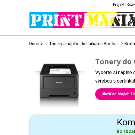
Projekt "Rozv
Domov
Tonery a náplne do tlačiarne Brother
Broth
Tonery do 
Vyberte si náplne 
výrobcu s certifik
Uložiť do Mojich Tla
Komp
8 z 10 zá