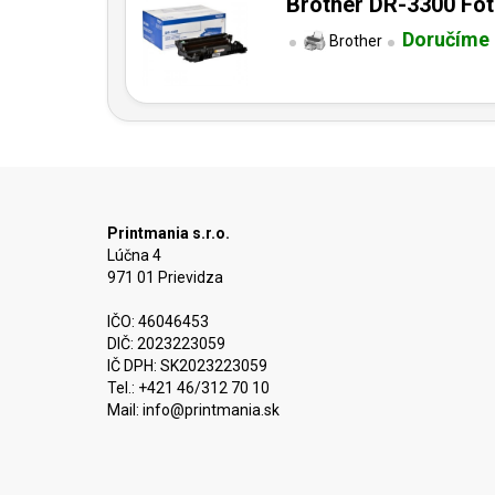
Brother DR-3300 Foto
Doručíme 
Brother
Printmania s.r.o.
Lúčna 4
971 01 Prievidza
IČO: 46046453
DIČ: 2023223059
IČ DPH: SK2023223059
Tel.: +421 46/312 70 10
Mail:
info@printmania.sk