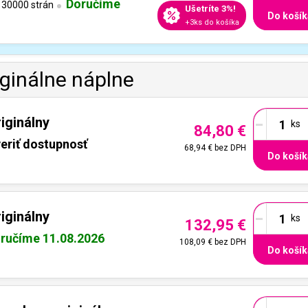
Doručíme
30000 strán
Ušetríte 3%!
Do košík
+3ks do košíka
iginálne náplne
-
iginálny
84,80 €
eriť dostupnosť
68,94 €
bez DPH
Do košík
-
iginálny
132,95 €
ručíme 11.08.2026
108,09 €
bez DPH
Do košík