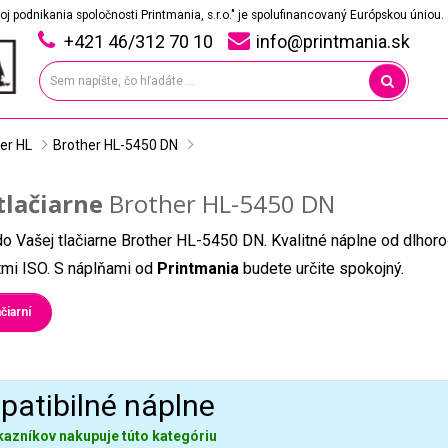
oj podnikania spoločnosti Printmania, s.r.o." je spolufinancovaný Európskou úniou.
+421 46/312 70 10
info@printmania.sk
er HL
Brother HL-5450 DN
tlačiarne
Brother HL-5450 DN
do Vašej tlačiarne Brother HL-5450 DN. Kvalitné náplne od dlhor
átmi ISO. S náplňami od
Printmania
budete určite spokojný.
čiarní
atibilné náplne
kazníkov nakupuje túto kategóriu