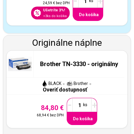
-
+
24,59 €
bez DPH
Ušetríte 3%!
Do košíka
+3ks do košíka
Originálne náplne
Brother TN-3330 - originálny
BLACK
Brother
Overiť dostupnosť
-
+
84,80 €
68,94 €
bez DPH
Do košíka