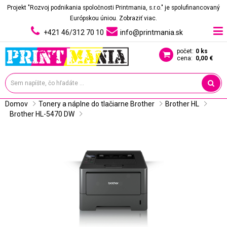
Projekt "Rozvoj podnikania spoločnosti Printmania, s.r.o." je spolufinancovaný
Európskou úniou.
Zobraziť viac.
+421 46/312 70 10
info@printmania.sk
počet:
0 ks
cena:
0,00 €
Domov
Tonery a náplne do tlačiarne Brother
Brother HL
Brother HL-5470 DW