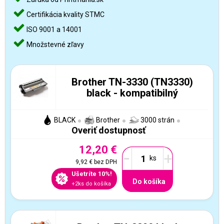
Certifikácia kvality STMC
ISO 9001 a 14001
Množstevné zľavy
Brother TN-3330 (TN3330)
black - kompatibilný
BLACK
Brother
3000 strán
Overiť dostupnosť
12,20 €
-
+
9,92 €
bez DPH
Ušetríte 10%!
Do košíka
+2ks do košíka