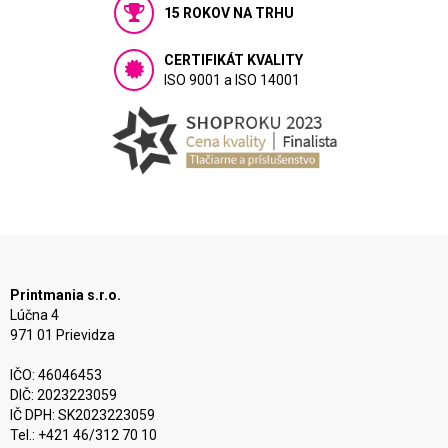
15 ROKOV NA TRHU
CERTIFIKÁT KVALITY
ISO 9001 a ISO 14001
Printmania s.r.o.
Lúčna 4
971 01 Prievidza
IČO: 46046453
DIČ: 2023223059
IČ DPH: SK2023223059
Tel.: +421 46/312 70 10