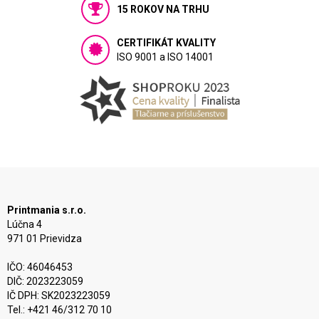
15 ROKOV NA TRHU
CERTIFIKÁT KVALITY
ISO 9001 a ISO 14001
Printmania s.r.o.
Lúčna 4
971 01 Prievidza
IČO: 46046453
DIČ: 2023223059
IČ DPH: SK2023223059
Tel.: +421 46/312 70 10