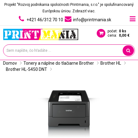
Projekt "Rozvoj podnikania spoločnosti Printmania, s.r.o." je spolufinancovaný
Európskou úniou.
Zobraziť viac.
+421 46/312 70 10
info@printmania.sk
počet:
0 ks
cena:
0,00 €
Domov
Tonery a náplne do tlačiarne Brother
Brother HL
Brother HL-5450 DNT