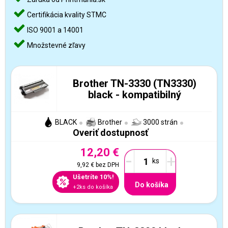
Certifikácia kvality STMC
ISO 9001 a 14001
Množstevné zľavy
Brother TN-3330 (TN3330)
black - kompatibilný
BLACK
Brother
3000 strán
Overiť dostupnosť
12,20 €
-
+
9,92 €
bez DPH
Ušetríte 10%!
Do košíka
+2ks do košíka