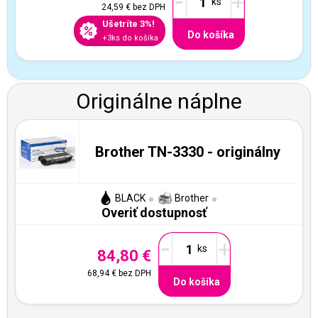
-
+
24,59 €
bez DPH
Ušetríte 3%!
Do košíka
+3ks do košíka
Originálne náplne
Brother TN-3330 - originálny
BLACK
Brother
Overiť dostupnosť
-
+
84,80 €
68,94 €
bez DPH
Do košíka