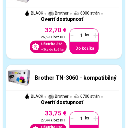
BLACK
Brother
6000 strán
Overiť dostupnosť
32,70 €
-
+
26,59 €
bez DPH
Ušetríte 3%!
Do košíka
+3ks do košíka
Brother TN-3060 - kompatibilný
BLACK
Brother
6700 strán
Overiť dostupnosť
33,75 €
-
+
27,44 €
bez DPH
Ušetríte 3%!