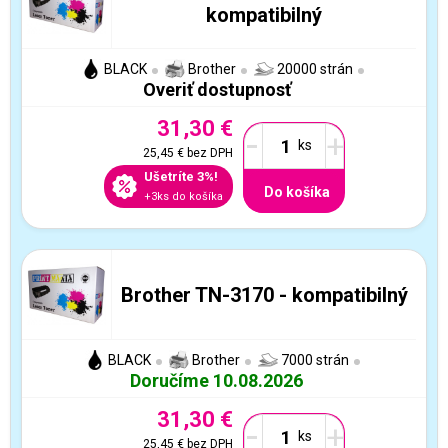
kompatibilný
BLACK
Brother
20000 strán
Overiť dostupnosť
31,30 €
-
+
25,45 €
bez DPH
Ušetríte 3%!
Do košíka
+3ks do košíka
Brother TN-3170 - kompatibilný
BLACK
Brother
7000 strán
Doručíme 10.08.2026
31,30 €
-
+
25,45 €
bez DPH