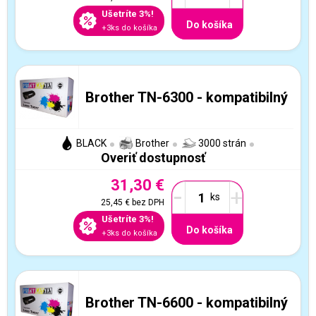
Ušetríte 3%!
Do košíka
+3ks do košíka
Brother TN-6300 - kompatibilný
BLACK
Brother
3000 strán
Overiť dostupnosť
31,30 €
-
+
25,45 €
bez DPH
Ušetríte 3%!
Do košíka
+3ks do košíka
Brother TN-6600 - kompatibilný