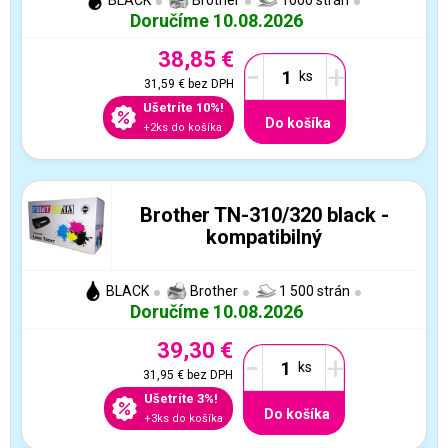
BLACK
Brother
1000 strán
Doručíme 10.08.2026
38,85 €
-
+
31,59 €
bez DPH
Ušetríte 10%!
Do košíka
+2ks do košíka
Brother TN-310/320 black -
kompatibilný
BLACK
Brother
1 500 strán
Doručíme 10.08.2026
39,30 €
-
+
31,95 €
bez DPH
Ušetríte 3%!
Do košíka
+3ks do košíka