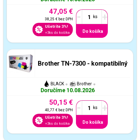
47,05 €
-
+
38,25 €
bez DPH
Ušetríte 3%!
Do košíka
+3ks do košíka
Brother TN-7300 - kompatibilný
BLACK
Brother
Doručíme 10.08.2026
50,15 €
-
+
40,77 €
bez DPH
Ušetríte 3%!
Do košíka
+3ks do košíka