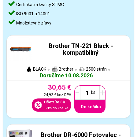
Certifikácia kvality STMC
ISO 9001 a 14001
Množstevné zľavy
Brother TN-221 Black -
kompatibilný
BLACK
Brother
2500 strán
Doručíme 10.08.2026
30,65 €
-
+
24,92 €
bez DPH
Ušetríte 3%!
Do košíka
+3ks do košíka
Brother DR-6000 Fotovalec -