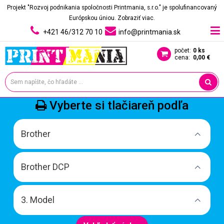
Projekt "Rozvoj podnikania spoločnosti Printmania, s.r.o." je spolufinancovaný
Európskou úniou.
Zobraziť viac.
+421 46/312 70 10
info@printmania.sk
počet:
0 ks
cena:
0,00 €
Vyberte si tlačiareň podľa
Brother
Brother DCP
3. Model