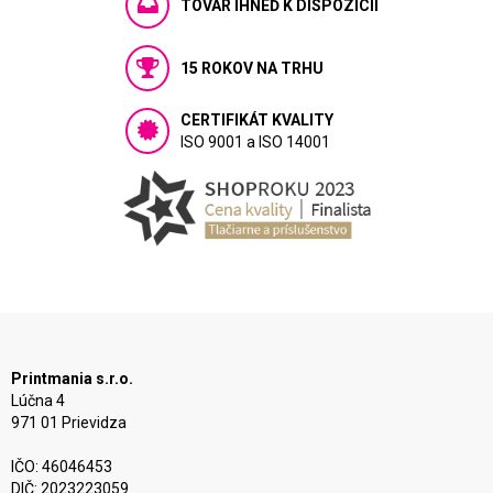
TOVAR IHNEĎ K DISPOZÍCIÍ
15 ROKOV NA TRHU
CERTIFIKÁT KVALITY
ISO 9001 a ISO 14001
Printmania s.r.o.
Lúčna 4
971 01 Prievidza
IČO: 46046453
DIČ: 2023223059