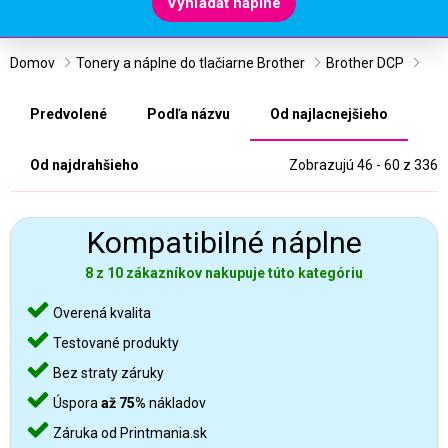
Vyhľadať náplne
Domov
Tonery a náplne do tlačiarne Brother
Brother DCP
Predvolené
Podľa názvu
Od najlacnejšieho
Od najdrahšieho
Zobrazujú 46 - 60 z 336
Kompatibilné náplne
8 z 10 zákazníkov nakupuje túto kategóriu
Overená kvalita
Testované produkty
Bez straty záruky
Úspora
až 75%
nákladov
Záruka od Printmania.sk