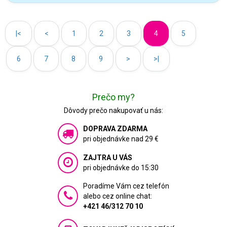
|<
<
1
2
3
4
5
6
7
8
9
>
>|
Prečo my?
Dôvody prečo nakupovať u nás:
DOPRAVA ZDARMA
pri objednávke nad 29 €
ZAJTRA U VÁS
pri objednávke do 15:30
Poradíme Vám cez telefón
alebo cez online chat:
+421 46/312 70 10