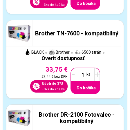
Do košíka
+3ks do košíka
Brother TN-7600 - kompatibilný
BLACK
Brother
6500 strán
Overiť dostupnosť
33,75 €
-
+
27,44 €
bez DPH
Ušetríte 3%!
Do košíka
+3ks do košíka
Brother DR-2100 Fotovalec -
kompatibilný