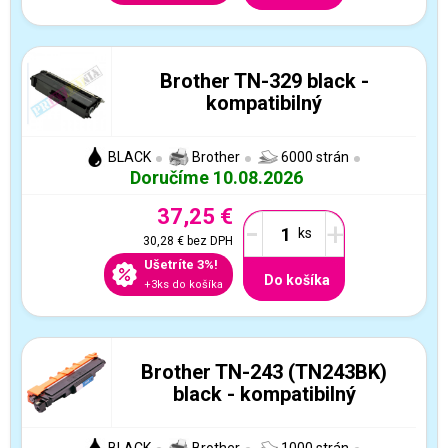
Brother TN-329 black -
kompatibilný
BLACK
Brother
6000 strán
Doručíme 10.08.2026
37,25 €
-
+
30,28 €
bez DPH
Ušetríte 3%!
Do košíka
+3ks do košíka
Brother TN-243 (TN243BK)
black - kompatibilný