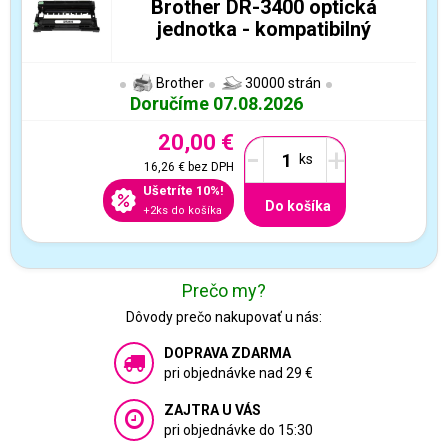
Brother DR-3400 optická
jednotka - kompatibilný
Brother
30000 strán
Doručíme 07.08.2026
20,00 €
-
+
16,26 €
bez DPH
Ušetríte 10%!
Do košíka
+2ks do košíka
Prečo my?
Dôvody prečo nakupovať u nás:
DOPRAVA ZDARMA
pri objednávke nad 29 €
ZAJTRA U VÁS
pri objednávke do 15:30