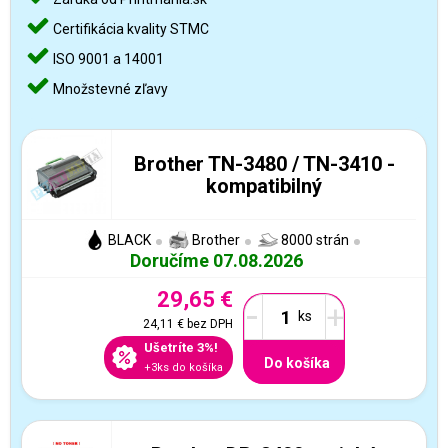
Certifikácia kvality STMC
ISO 9001 a 14001
Množstevné zľavy
Brother TN-3480 / TN-3410 -
kompatibilný
BLACK
Brother
8000 strán
Doručíme 07.08.2026
29,65 €
-
+
24,11 €
bez DPH
Ušetríte 3%!
Do košíka
+3ks do košíka