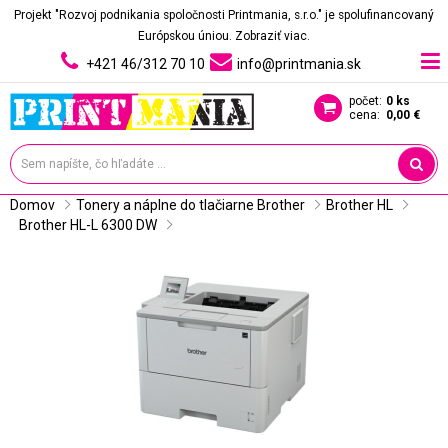
Projekt "Rozvoj podnikania spoločnosti Printmania, s.r.o." je spolufinancovaný
Európskou úniou.
Zobraziť viac.
+421 46/312 70 10
info@printmania.sk
počet:
0 ks
cena:
0,00 €
Domov
Tonery a náplne do tlačiarne Brother
Brother HL
Brother HL-L 6300 DW