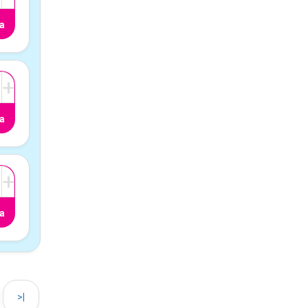
a
+
a
+
a
>|