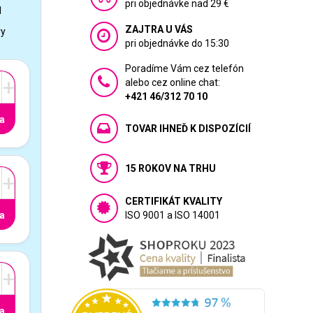
pri objednávke nad 29 €
1
ZAJTRA U VÁS
vy
pri objednávke do 15:30
Poradíme Vám cez telefón
+
alebo cez online chat:
+421 46/312 70 10
a
TOVAR IHNEĎ K DISPOZÍCIÍ
15 ROKOV NA TRHU
+
CERTIFIKÁT KVALITY
a
ISO 9001 a ISO 14001
+
a