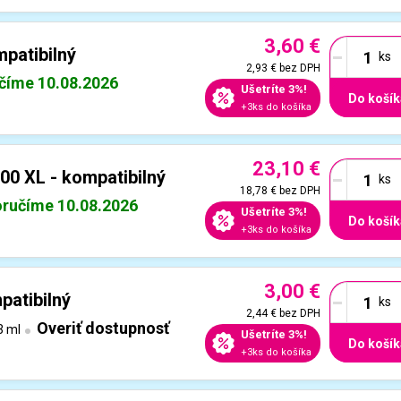
3,60 €
-
patibilný
2,93 €
bez DPH
číme 10.08.2026
Ušetríte 3%!
Do košík
+3ks do košíka
23,10 €
-
00 XL - kompatibilný
18,78 €
bez DPH
ručíme 10.08.2026
Ušetríte 3%!
Do košík
+3ks do košíka
3,00 €
-
patibilný
2,44 €
bez DPH
Overiť dostupnosť
3 ml
Ušetríte 3%!
Do košík
+3ks do košíka