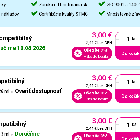
uky
Záruka od Printmania.sk
ISO 9001 a 1400
%
nákladov
Certifikácia kvality STMC
Množstevné zľa
3,00 €
-
ompatibilný
2,44 €
bez DPH
učíme 10.08.2026
Ušetríte 3%!
Do košík
+3ks do košíka
3,00 €
-
atibilný
2,44 €
bez DPH
Overiť dostupnosť
6 ml
Ušetríte 3%!
Do košík
+3ks do košíka
3,00 €
-
patibilný
2,44 €
bez DPH
Doručíme
3 ml
Ušetríte 3%!
Do košík