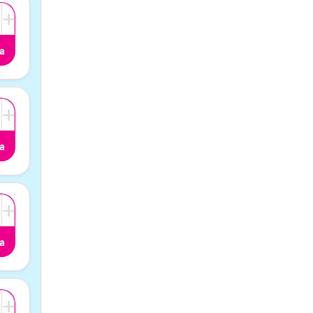
+
a
+
a
+
a
+