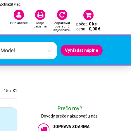
Zobraziť viac.
Prihlásenie
Moje
Zopakovať
počet:
0 ks
tlačiarne
poslednú
cena:
0,00 €
objednávku
. Model
Vyhľadať náplne
 - 15 z 31
Prečo my?
Dôvody prečo nakupovať u nás:
DOPRAVA ZDARMA