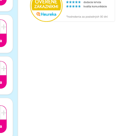
+
a
+
a
+
a