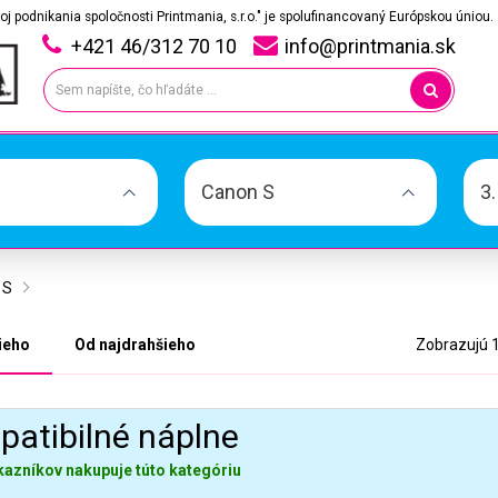
oj podnikania spoločnosti Printmania, s.r.o." je spolufinancovaný Európskou úniou.
+421 46/312 70 10
info@printmania.sk
Canon S
3
 S
ieho
Od najdrahšieho
Zobrazujú 1
atibilné náplne
kazníkov nakupuje túto kategóriu