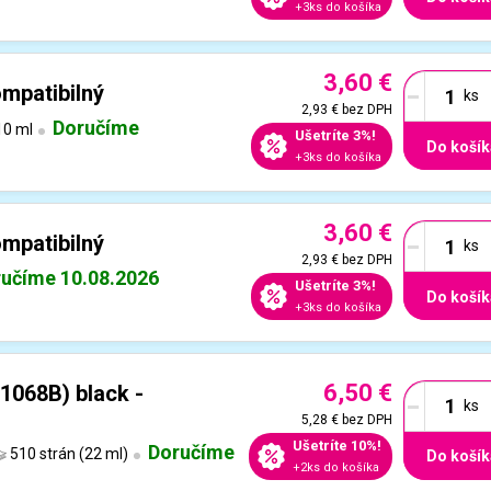
+3ks do košíka
3,60 €
-
mpatibilný
2,93 €
bez DPH
Doručíme
0 ml
Ušetríte 3%!
Do košík
+3ks do košíka
3,60 €
-
mpatibilný
2,93 €
bez DPH
učíme 10.08.2026
Ušetríte 3%!
Do košík
+3ks do košíka
6,50 €
-
1068B) black -
5,28 €
bez DPH
Ušetríte 10%!
Doručíme
510 strán (22 ml)
Do košík
+2ks do košíka