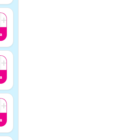
+
a
+
a
+
a