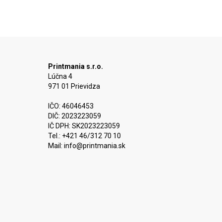
Printmania s.r.o.
Lúčna 4
971 01 Prievidza
IČO: 46046453
DIČ: 2023223059
IČ DPH: SK2023223059
Tel.: +421 46/312 70 10
Mail:
info@printmania.sk