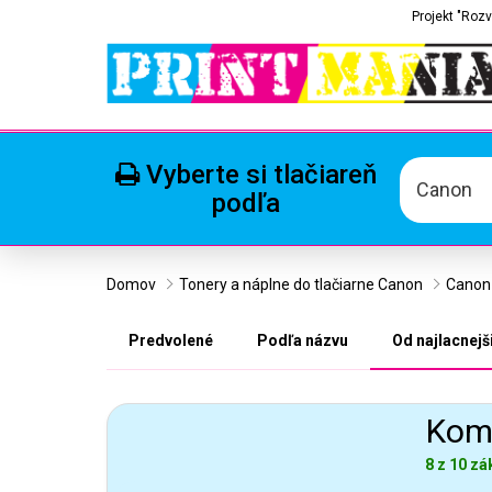
Projekt "Rozv
Vyberte si tlačiareň
Canon
podľa
Domov
Tonery a náplne do tlačiarne Canon
Canon
Predvolené
Podľa názvu
Od najlacnejš
Komp
8 z 10 zá