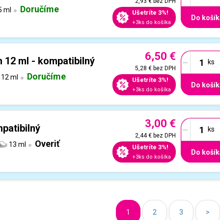
2,93 €
bez DPH
Doručíme
5 ml
Ušetríte 3%!
Do košík
+3ks do košíka
6,50 €
-
 12 ml - kompatibilný
5,28 €
bez DPH
Doručíme
12 ml
Ušetríte 3%!
Do košík
+3ks do košíka
3,00 €
-
patibilný
2,44 €
bez DPH
Overiť
13 ml
Ušetríte 3%!
Do košík
+3ks do košíka
1
2
3
>