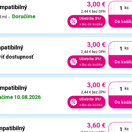
3,00 €
-
mpatibilný
2,44 €
bez DPH
Doručíme
3 ml
Ušetríte 3%!
Do košík
+3ks do košíka
3,00 €
-
patibilný
2,44 €
bez DPH
iť dostupnosť
Ušetríte 3%!
Do košík
+3ks do košíka
3,00 €
-
mpatibilný
2,44 €
bez DPH
učíme 10.08.2026
Ušetríte 3%!
Do košík
+3ks do košíka
3,60 €
-
patibilný