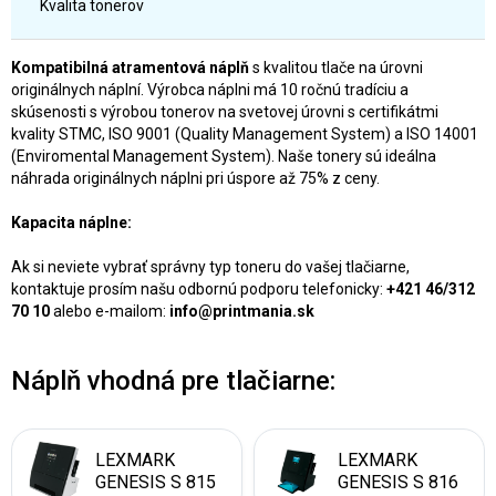
Kvalita tonerov
Kompatibilná atramentová náplň
s kvalitou tlače na úrovni
originálnych náplní. Výrobca náplni má 10 ročnú tradíciu a
skúsenosti s výrobou tonerov na svetovej úrovni s certifikátmi
kvality STMC, ISO 9001 (Quality Management System) a ISO 14001
(Enviromental Management System). Naše tonery sú ideálna
náhrada originálnych náplni pri úspore až 75% z ceny.
Kapacita náplne:
Ak si neviete vybrať správny typ toneru do vašej tlačiarne,
kontaktuje prosím našu odbornú podporu telefonicky:
+421 46/312
70 10
alebo e-mailom:
info@printmania.sk
Náplň vhodná pre tlačiarne:
LEXMARK
LEXMARK
GENESIS S 815
GENESIS S 816