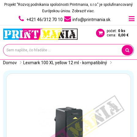
Projekt "Rozvoj podnikania spoločnosti Printmania, s.r.o." je spolufinancovaný
Európskou úniou.
Zobraziť viac.
+421 46/312 70 10
info@printmania.sk
počet:
0 ks
cena:
0,00 €
Domov
Lexmark 100 XL yellow 12 ml - kompatibilný