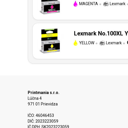
MAGENTA
Lexmark
Lexmark No.100XL Ye
YELLOW
Lexmark
Printmania s.r.o.
Lúčna 4
971 01 Prievidza
IČO: 46046453
DIČ: 2023223059
IČ DPH: SK2023223059