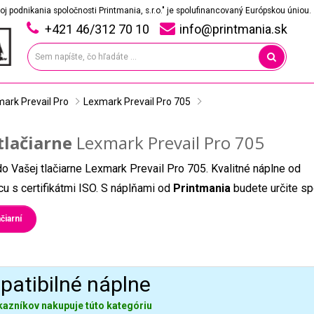
oj podnikania spoločnosti Printmania, s.r.o." je spolufinancovaný Európskou úniou.
+421 46/312 70 10
info@printmania.sk
ark Prevail Pro
Lexmark Prevail Pro 705
tlačiarne
Lexmark Prevail Pro 705
do Vašej tlačiarne Lexmark Prevail Pro 705. Kvalitné náplne od
u s certifikátmi ISO. S náplňami od
Printmania
budete určite sp
čiarní
atibilné náplne
kazníkov nakupuje túto kategóriu