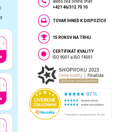
alebo cez online chat:
+421 46/312 70 10
1
vy
TOVAR IHNEĎ K DISPOZÍCIÍ
15 ROKOV NA TRHU
+
CERTIFIKÁT KVALITY
a
ISO 9001 a ISO 14001
+
a
+