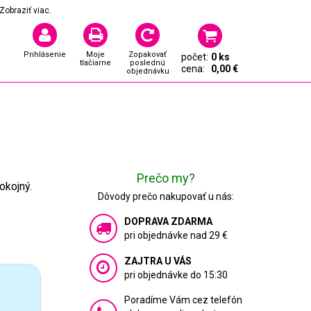
Zobraziť viac.
Prihlásenie
Moje
Zopakovať
počet:
0 ks
tlačiarne
poslednú
cena:
0,00 €
objednávku
Prečo my?
okojný.
Dôvody prečo nakupovať u nás:
DOPRAVA ZDARMA
pri objednávke nad 29 €
ZAJTRA U VÁS
pri objednávke do 15:30
Poradíme Vám cez telefón