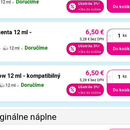
Doručíme
12 ml
Ušetríte 3%!
Do košík
+3ks do košíka
6,50 €
-
nta 12 ml -
5,28 €
bez DPH
Ušetríte 3%!
Doručíme
12 ml
Do košík
+3ks do košíka
6,50 €
-
ow 12 ml - kompatibilný
5,28 €
bez DPH
Doručíme
12 ml
Ušetríte 3%!
Do košík
+3ks do košíka
iginálne náplne