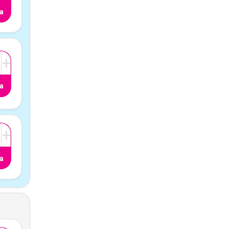
a
+
a
+
a