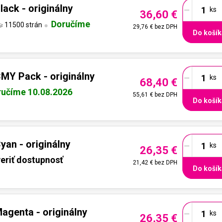
-
ack - originálny
36,60 €
Doručíme
11500 strán
29,76 €
bez DPH
Do košík
-
MY Pack - originálny
68,40 €
ručíme 10.08.2026
55,61 €
bez DPH
Do košík
-
an - originálny
26,35 €
eriť dostupnosť
21,42 €
bez DPH
Do košík
-
genta - originálny
26,35 €