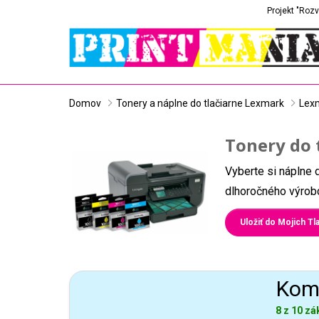
Projekt "Rozv
Domov
Tonery a náplne do tlačiarne Lexmark
Lexm
Tonery do 
Vyberte si náplne 
dlhoročného výrobc
Uložiť do Mojich Tla
Komp
8 z 10 zá