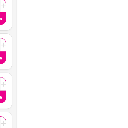
+
a
+
a
+
a
+