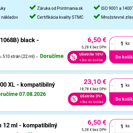
uky
Záruka od Printmania.sk
ISO 9001 a 1400
%
nákladov
Certifikácia kvality STMC
Množstevné zľa
6,50 €
-
1068B) black -
5,28 €
bez DPH
Ušetríte 10%!
Doručíme
510 strán (22 ml)
Do košík
+2ks do košíka
23,10 €
-
00 XL - kompatibilný
18,78 €
bez DPH
ručíme 07.08.2026
Ušetríte 3%!
Do košík
+3ks do košíka
6,50 €
-
 12 ml - kompatibilný
5,28 €
bez DPH