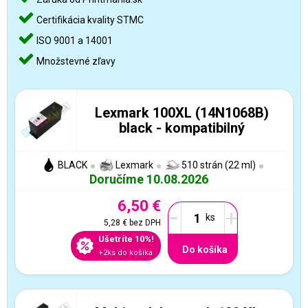
Certifikácia kvality STMC
ISO 9001 a 14001
Množstevné zľavy
Lexmark 100XL (14N1068B)
black - kompatibilný
BLACK
Lexmark
510 strán (22 ml)
Doručíme 10.08.2026
6,50 €
-
+
5,28 €
bez DPH
Ušetríte 10%!
Do košíka
+2ks do košíka