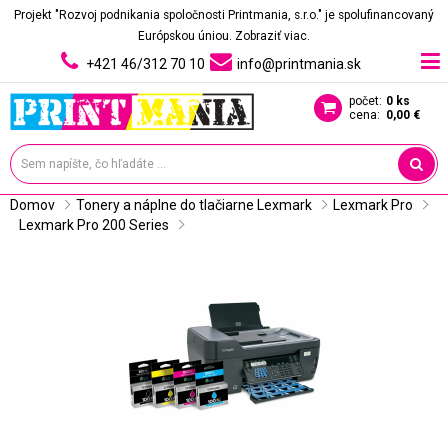
Projekt "Rozvoj podnikania spoločnosti Printmania, s.r.o." je spolufinancovaný
Európskou úniou.
Zobraziť viac.
+421 46/312 70 10
info@printmania.sk
počet:
0 ks
cena:
0,00 €
Domov
Tonery a náplne do tlačiarne Lexmark
Lexmark Pro
Lexmark Pro 200 Series