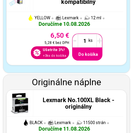
kompatibilný
YELLOW
Lexmark
12 ml
Doručíme 10.08.2026
6,50 €
-
+
5,28 €
bez DPH
Ušetríte 3%!
Do košíka
+3ks do košíka
Originálne náplne
Lexmark No.100XL Black -
originálny
BLACK
Lexmark
11500 strán
Doručíme 11.08.2026